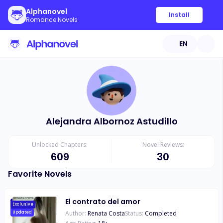
Alphanovel
Install
Romance Novels
EN
Alejandra Albornoz Astudillo
Unlocked Chapters:
Novel Reviews:
609
30
Favorite Novels
El contrato del amor
Exclusive
Author:
Renata Costa
Status:
Completed
Updated