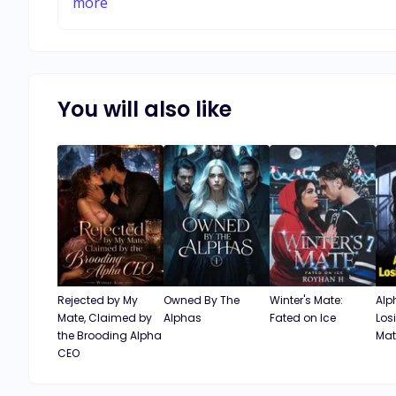
promocionando, me parece una falta de respeto
more
del sitio y de la autora porque ví que muchos la
seguían, si tuvo problemas aquí sería bueno que
sitio quitará la novela o que aclare que nunca va
leer la segunda parte. Perdida de tiempo y gasto
You will also like
crédito ñ
Rejected by My
Owned By The
Winter's Mate:
Alp
Mate, Claimed by
Alphas
Fated on Ice
Los
the Brooding Alpha
Mat
CEO