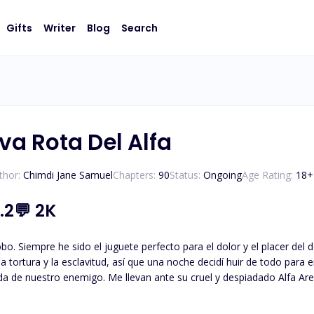
Gifts
Writer
Blog
Search
va Rota Del Alfa
thor:
Chimdi Jane Samuel
Chapters:
90
Status:
Ongoing
Age Rating:
18
+
.2
💬
2K
lobo. Siempre he sido el juguete perfecto para el dolor y el placer de
la tortura y la esclavitud, así que una noche decidí huir de todo para 
a de nuestro enemigo. Me llevan ante su cruel y despiadado Alfa Ar
, pero la única forma de que me deje seguir en su manada es ser esc