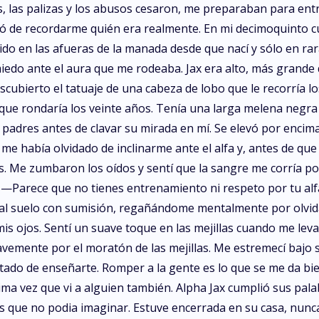
 las palizas y los abusos cesaron, me preparaban para entre
ejó de recordarme quién era realmente. En mi decimoquinto c
do en las afueras de la manada desde que nací y sólo en rar
edo ante el aura que me rodeaba. Jax era alto, más grande q
scubierto el tatuaje de una cabeza de lobo que le recorría
 que rondaría los veinte años. Tenía una larga melena negra
 padres antes de clavar su mirada en mí. Se elevó por encim
 había olvidado de inclinarme ante el alfa y, antes de qu
 Me zumbaron los oídos y sentí que la sangre me corría por l
—Parece que no tienes entrenamiento ni respeto por tu alfa—
 al suelo con sumisión, regañándome mentalmente por olvid
s ojos. Sentí un suave toque en las mejillas cuando me levan
vemente por el moratón de las mejillas. Me estremecí bajo s
ado de enseñarte. Romper a la gente es lo que se me da bie
última vez que vi a alguien también. Alpha Jax cumplió sus pa
 que no podia imaginar. Estuve encerrada en su casa, nunca