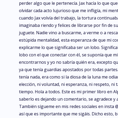
perder algo que le pertenecía. Jax hacía lo que qu
olvidar cada acto lujurioso que me infligía, mi m
cuando Jax volvía del trabajo, la tortura continua
imaginaba riendo y felices de librarse por fin de
juguete. Nadie vino a buscarme, a verme o a resca
estúpida mentalidad, esta esperanza de que mi co
explicarme lo que significaba ser un lobo. Signif
lobo con el que conectar con él, se suponía que m
encontrarnos y yo no sabría quién era, excepto que 
ya que tenía guardias apostados por todas partes.
tenía nada, era como si la diosa de la luna me odi
elección, ni voluntad, ni esperanza, ni respeto, n
tiempo. Hola a todos. Este es mi primer libro en A
saberlo es dejando un comentario, se agradece y a
También sígueme en mis redes sociales en insta @
así que es importante que me sigáis. Dicho esto, b