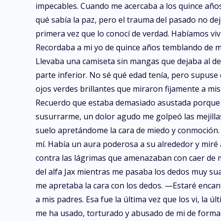
impecables. Cuando me acercaba a los quince años,
qué sabía la paz, pero el trauma del pasado no d
primera vez que lo conocí de verdad. Habíamos vivi
Recordaba a mi yo de quince años temblando de mi
Llevaba una camiseta sin mangas que dejaba al de
parte inferior. No sé qué edad tenía, pero supuse
ojos verdes brillantes que miraron fijamente a mis
Recuerdo que estaba demasiado asustada porque me
susurrarme, un dolor agudo me golpeó las mejillas.
suelo apretándome la cara de miedo y conmoción. 
mí. Había un aura poderosa a su alrededor y miré
contra las lágrimas que amenazaban con caer de mi
del alfa Jax mientras me pasaba los dedos muy sua
me apretaba la cara con los dedos. —Estaré encant
a mis padres. Esa fue la última vez que los vi, la 
me ha usado, torturado y abusado de mi de formas