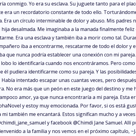
ería conmigo. Yo era su esclava. Su juguete tanto para el pl
ente era un recordatorio constante de todo ello. Torturándom
ba. Era un círculo interminable de dolor y abuso. Mis padres
 su hija desalmada. Me imaginaba a la manada finalmente fel
tarme. Era una esclava y también iba a morir como tal. Duran
mpañero iba a encontrarme, rescatarme de todo el dolor y e
icaba que nunca podría establecer una conexión con mi parej
i lobo lo identificaría cuando nos encontráramos. Pero como
él pudiera identificarme como su pareja. Y las posibilidades 
 Había intentado escapar unas cuantas veces, pero después d
ara. No era más que un peón en este juego del destino y me 
i tampoco amor, ya que nunca encontraría a mi pareja. Esta er
lphaNovel y estoy muy emocionada. Por favor, si os está gus
 mi también me encantará. Estos significan mucho y a veces 
chimdi_jane_samuel y facebook @Chimdi Jane Samuel. Allí pu
ienvenido a la familia y nos vemos en el próximo capítulo, ~J