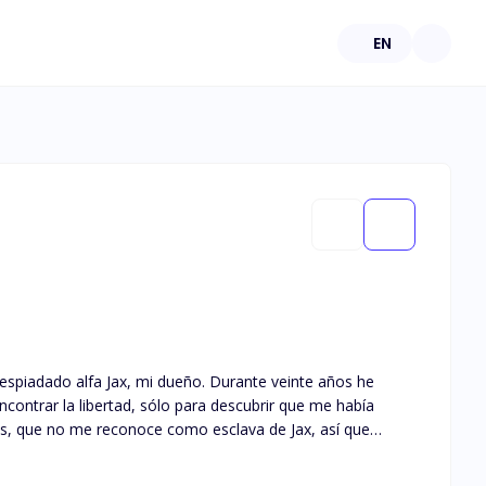
EN
l despiadado alfa Jax, mi dueño. Durante veinte años he
encontrar la libertad, sólo para descubrir que me había
es, que no me reconoce como esclava de Jax, así que
lava una vez más. Su esclava.