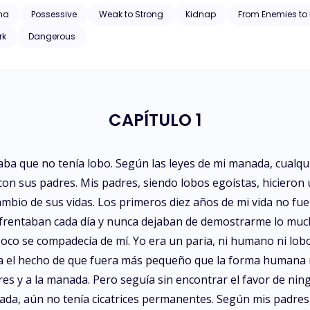
ha
Possessive
Weak to Strong
Kidnap
From Enemies to 
rk
Dangerous
CAPÍTULO 1
caba que no tenía lobo. Según las leyes de mi manada, cualqu
con sus padres. Mis padres, siendo lobos egoístas, hicieron
bio de sus vidas. Los primeros diez años de mi vida no fu
enfrentaban cada día y nunca dejaban de demostrarme lo mu
mpoco se compadecía de mí. Yo era un paria, ni humano ni l
a el hecho de que fuera más pequeño que la forma humana med
es y a la manada. Pero seguía sin encontrar el favor de nin
ada, aún no tenía cicatrices permanentes. Según mis padres, 