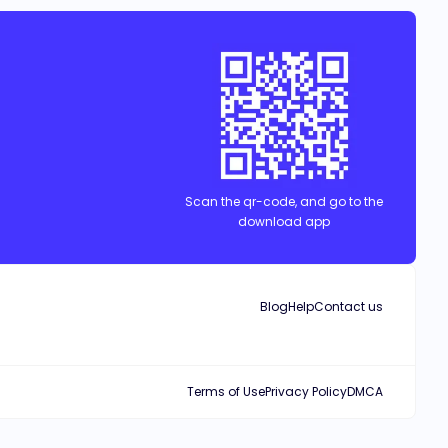
dualidad moral a las historias.Transformaciones:
En las historias de fantasía o de terror, los lobos a
menudo están relacionados con la transformación,
como en las leyendas de los hombres lobo,
explorando temas de identidad y cambio.¿Qué
aspectos específicos te atraen más a ti de las
historias de lobos? Me gusta mucho
Scan the qr-code, and go to the
download app
Blog
Help
Contact us
Terms of Use
Privacy Policy
DMCA