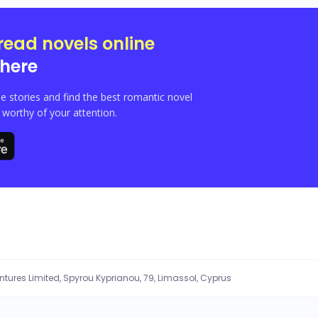
read novels online
here
e stories and find the best romantic novel
orthy of your attention.
entures Limited, Spyrou Kyprianou, 79, Limassol, Cyprus