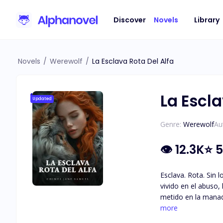
Discover
Novels
Library
Novels
/
Werewolf
/
La Esclava Rota Del Alfa
La Escla
Updated
Genre:
Werewolf
Au
👁
12.3K
⭐
5
Esclava. Rota. Sin 
vivido en el abuso, 
metido en la manad
pensé que era libre
more