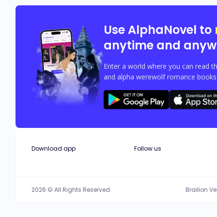
Use AlphaNovel to
anytime and anyw
Enter a world where you can read th
and alpha werewolf romance books w
Download app
Follow us
2026 © All Rights Reserved.
Brailion V