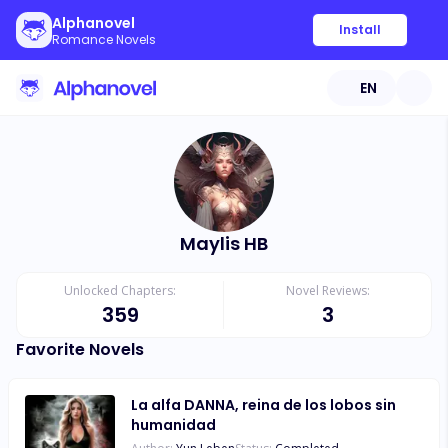
Alphanovel
Install
Romance Novels
EN
Maylis HB
Unlocked Chapters:
Novel Reviews:
359
3
Favorite Novels
La alfa DANNA, reina de los lobos sin
humanidad