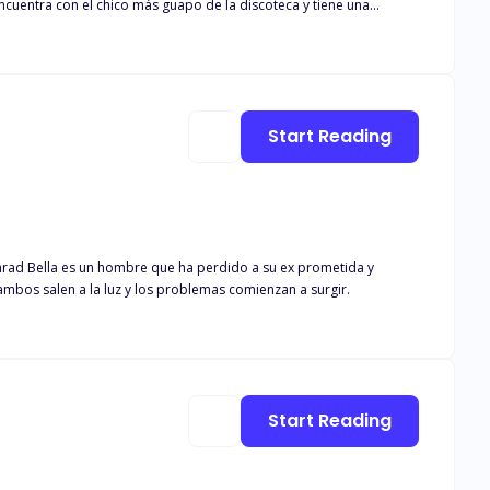
encuentra con el chico más guapo de la discoteca y tiene una
a encontrarse con él el fin de semana siguiente mientras sale con
cerla suya, pero Leo también. ¿Cómo se las arreglarán estos
 dos nuevos hombres, además de sus estudios universitarios y su
Start Reading
o unas fotos de ambos salen a la luz y los problemas comienzan a surgir.
Start Reading