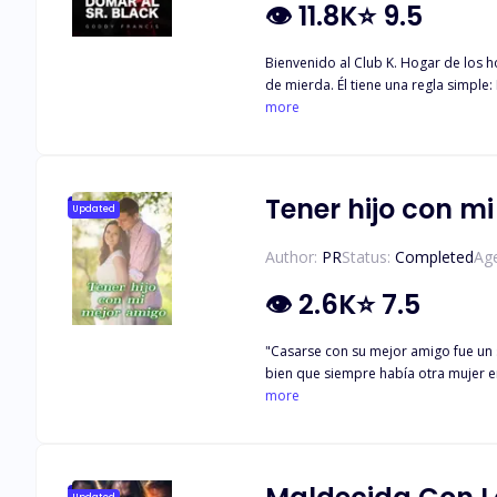
👁
11.8K
⭐
9.5
Bienvenido al Club K. Hogar de los h
de mierda. Él tiene una regla simple
desprecia a los hombres privilegiados
more
sabe que ella existe. Ella tiene una 
Black pone sus ojos en la tímida e i
llevarla a su cama. Aunque primero 
Tener hijo con m
Updated
Author:
PR
Status:
Completed
Age
👁
2.6K
⭐
7.5
"Casarse con su mejor amigo fue un s
bien que siempre había otra mujer en
finalmente se dio cuenta de que su f
more
su mejor amiga incluso si estuviera 
Pero ¿por qué entonces fue Pierce q
pidiéndole que fuera suya. *** ¿Su p