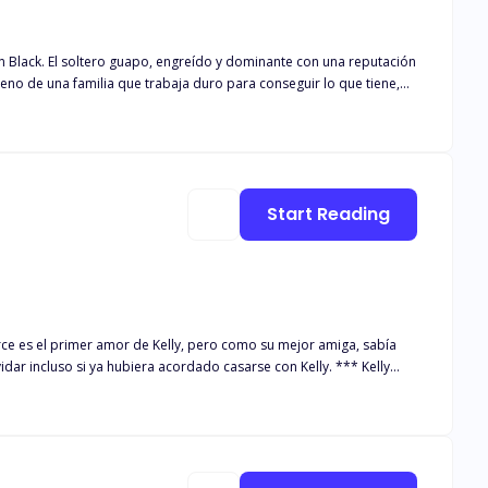
an Black. El soltero guapo, engreído y dominante con una reputación
seno de una familia que trabaja duro para conseguir lo que tiene,
itantemente s*xy, que resulta ser su jefe. Un hombre que ni siquiera
n Black. Pero, ¿qué ocurre cuando el misterioso y arrogante Killian
 segura, Killian está dispuesto a romper todas sus reglas para
Start Reading
rce es el primer amor de Kelly, pero como su mejor amiga, sabía
dar incluso si ya hubiera acordado casarse con Kelly. *** Kelly
ce pidió el divorcio solo porque Lexi regresó. Ella sólo podría ser
elly decidió dejarlo en libertad, así como a la miserable misma.
nastro también intervino de manera dominante al mismo tiempo,
razón en esta batalla de amor y odio?"