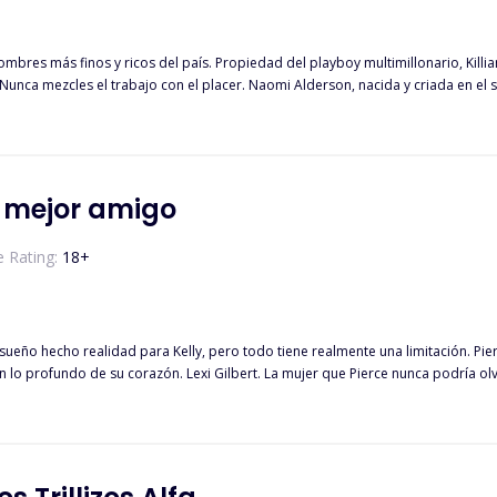
ombres más finos y ricos del país. Propiedad del playboy multimillonario, Killi
: Nunca mezcles el trabajo con el placer. Naomi Alderson, nacida y criada en el 
, en especial a Killian Black, un multimillonario particularmente atractivo e irr
simple regla: Nunca involucrarse con hombres privilegiados, especialmente Killia
nocente Naomi Alderson? Una chica que él nunca supo que existía. Y una cosa es
tenga que ganarse su corazón.
i mejor amigo
 Rating:
18
+
ueño hecho realidad para Kelly, pero todo tiene realmente una limitación. Pie
 lo profundo de su corazón. Lexi Gilbert. La mujer que Pierce nunca podría olvi
eliz matrimonio de los últimos tres años era solo un hermoso sueño cuando Pier
encinta de su bebé. *** Dado que su amistad se había convertido en una jaula, K
uien se negó a seguir adelante? Para empeorar las cosas, su diabólico herma
ríncipe azul contra su hermanastro diabólico? ¿Cómo podría Kelly salvar su co