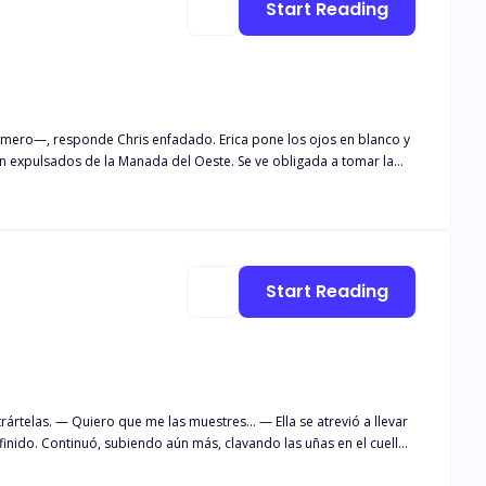
Start Reading
ena a la Manada Norte, Erica es consciente de lo crueles que pueden
ra dentro de la Manada. Avergonzada y atormentada, Erica se
ja. ¿Aceptará el vínculo que le ha otorgado la Diosa de la Luna o
Start Reading
evió a llevar
inido. Continuó, subiendo aún más, clavando las uñas en el cuello
ntos a