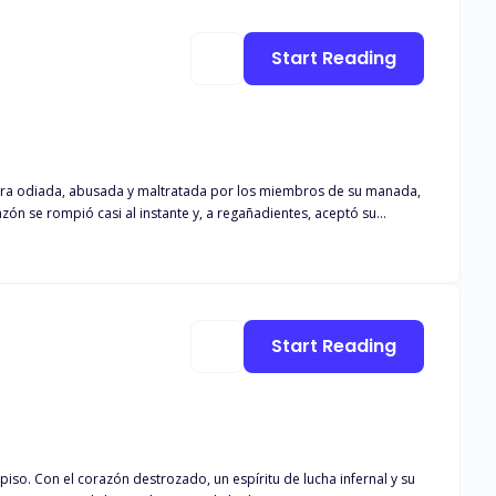
Start Reading
ón se rompió casi al instante y, a regañadientes, aceptó su
o pareció apiadarse de ella y le reveló que su pareja de segunda
jarla marchar. Con dos hombres luchando por llamar su atención y
 conspiraciones y lucha por descubrir su verdadero poder, que
s. ¿Podrá Anaiah sobrevivir al mal que se cierne sobre ella y
odo lo que conoce por completo?
Start Reading
piso. Con el corazón destrozado, un espíritu de lucha infernal y su