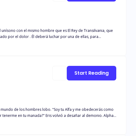
l unísono con el mismo hombre que es El Rey de Transilvania, que
o por el dolor . Él deberá luchar por una de ellas, para
l mundo que es el único en su especie, capaz de transformarse en
Start Reading