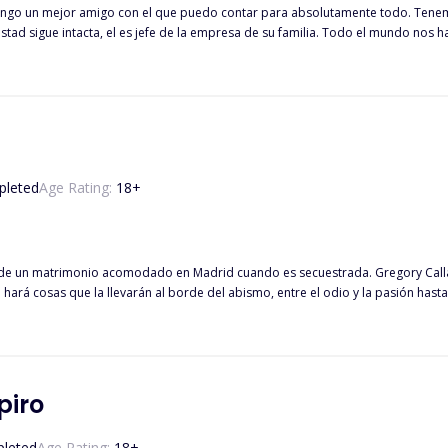
tengo un mejor amigo con el que puedo contar para absolutamente todo. Tenem
tad sigue intacta, el es jefe de la empresa de su familia. Todo el mundo nos h
 nos pusieron un reto.
leted
Age Rating:
18
+
 en Madrid cuando es secuestrada. Gregory Callahan es un hombre joven y poderoso...un desconocido que parece
hará cosas que la llevarán al borde del abismo, entre el odio y la pasión hasta 
zá su familia este mucho más cerca de lo que pueda imaginar... Prepárate para
IONES QUE PUEDEN HERIR LA SUSCEPTIBILIDAD DEL LECTOR. SI UD. ES ALGUIEN SENSIBLE LE SUGIERO EVITARSE EL MAL RATO
EL GÉNERO ERÓTICO Y EXPLORAR NUEVOS HORIZONTES, LE PROMETO NO SE ARR
piro
leted
Age Rating:
18
+