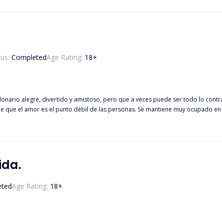
ión. Es entonces cuando cruza el camino
e puede arruinar su vida, pero no puede resistirse. Profesor en la universidad
tus:
Completed
Age Rating:
18
+
onario alegre, divertido y amistoso, pero que a veces puede ser todo lo contrar
ee que el amor es el punto débil de las personas. Se mantiene muy ocupado en 
 propias metas y eso fue todo un desafío para él. Perla Ferrari es humilde, tal
ne. Hace varios años rompieron su corazón y no quiere ni pensar en una rela
ida.
eted
Age Rating:
18
+