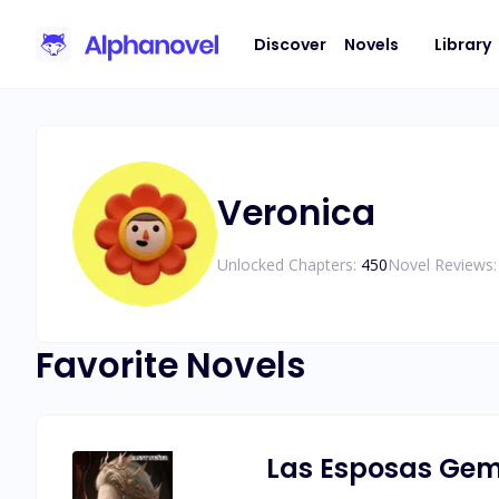
Discover
Novels
Library
Veronica
Unlocked Chapters:
450
Novel Reviews:
Favorite Novels
Las Esposas Gem