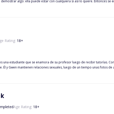
demostrar algo: ella puede estar con cualquiera si así lo quiere. Entonces se 
cido. Pero se convierte en algo más que un rollo de una noche, ya que vuelve 
puesto, ella no conocía la relación entre Leo y Lucas. Lucas está decidido a ha
isma chica? Sigue leyendo para descubrir cómo se las arregla Olive con estos
 mencionar que estos hombres son extremadamente ricos?
ge Rating:
18
+
siempre tiene algo de lo que quejarse. Él y Gwen mantienen relaciones sexuales, luego de un tiemp
ck
mpleted
Age Rating:
18
+