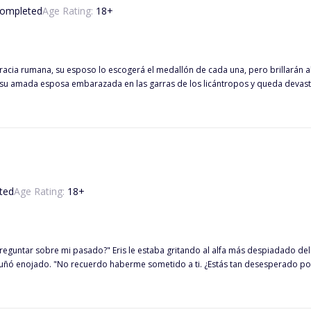
ompleted
Age Rating:
18
+
cracia rumana, su esposo lo escogerá el medallón de cada una, pero brillarán a
 su amada esposa embarazada en las garras de los licántropos y queda devastad
ecuestra, reclamándola como su luna, el dolor hace que Dominik le demuestre a
ará su furia por amor.
ted
Age Rating:
18
+
 despiadado del mundo de los hombres lobo. "Soy tu Alfa y me obedecerás como
nciona conmigo. Tienes que
Él le gruñó al oído seductoramente. Su mano chocó repentinamente con el