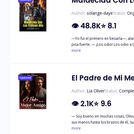
Maldecida Con Los
Updated
Author:
solange-daye
Status:
On
👁
48.8K
⭐
8.1
—Yo fui el primero en besarla—, alardea Bryce. —Yo la llamo virginidad—, grita Ace en voz alta. —Ella me amará primero—, responde Chris
pisa fuerte. — ¡Los odio! Los odio a todos. Erica se encuentra sin hogar y sin familia después de que sus padres sean expulsados de la Manada del Oeste.
única opción que se le presenta. Ir a 
more
ser Ace, Bryce y Chris. Pero lo que 
convierte en nada más que una cáscar
huirá tan lejos como pueda?
El Padre de Mi M
Updated
Author:
Lia Oliver
Status:
Comple
👁
2.1K
⭐
9.6
— Soy bueno en muchas cosas, Olivia… — Las palabras 
sus manos hasta los brazos de él, su
del mayor, acercándolo a ella solo para sentir su alien
more