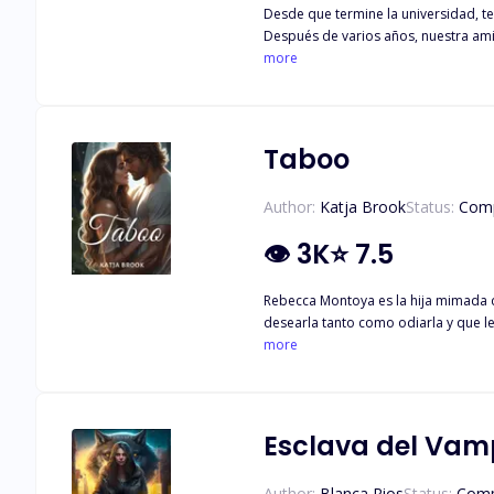
Desde que termine la universidad, 
Después de varios años, nuestra amis
sabemos que no sería así. Hasta que
more
Taboo
Author:
Katja Brook
Status:
Comp
👁
3K
⭐
7.5
Rebecca Montoya es la hija mimada de un matrimonio acomodado
desearla tanto como odiarla y que le 
para volver con su familia, pero qui
more
CONTIENE ESCENAS DE SEXO EXPLÍCITO Y ALGUNAS SITUAC
UD. ES ALGUIEN A QUIÉN LE GUSTA 
Esclava del Vam
Author:
Blanca Rios
Status:
Comp