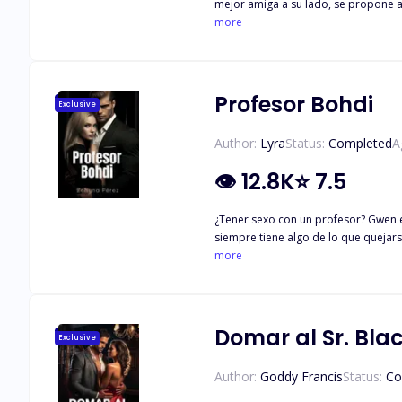
mejor amiga a su lado, se propone a 
aventura de una noche con un descono
more
Leo, el mejor amigo de Lucas. Por su
mejores amigos para luchar por la m
drama familiar. ¿Se me ha olvidado
Profesor Bohdi
Exclusive
Author:
Lyra
Status:
Completed
A
👁
12.8K
⭐
7.5
¿Tener sexo con un profesor? Gwen es una estudiante que se enamora de su profesor luego de recibir tutorías. Conrad Bella es un hombre que ha perdido a su ex prometida y
more
Domar al Sr. Bla
Exclusive
Author:
Goddy Francis
Status:
Co