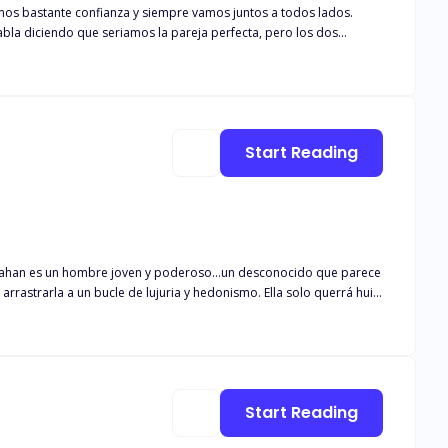
os bastante confianza y siempre vamos juntos a todos lados.
abla diciendo que seriamos la pareja perfecta, pero los dos
Start Reading
arrastrarla a un bucle de lujuria y hedonismo. Ella solo querrá huir
 conocer la historia de una pasión prohibida. ESTA HISTORIA
. SI
EPENTIRÁ.
Start Reading