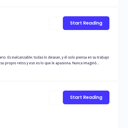
donde estudia, con el doble de su edad, y padre de su mejor amigo, Dante Salvatore representa todo lo que puede destruirla. Y, quizás, ese sea el motivo por el que lo desea tanto.
Start Reading
io. Es inalcanzable; todas lo desean, y él solo piensa en su trabajo
su propio retos y eso es lo que le apasiona. Nunca imaginó
entosa e inteligente. Tiene ambiciones y confía en sí misma para
ción amorosa desde aquel momento; no tiene tiempo que perder con
Start Reading