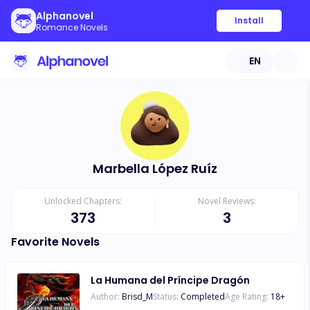
Alphanovel
Install
Romance Novels
EN
Marbella López Ruíz
Unlocked Chapters:
Novel Reviews:
373
3
Favorite Novels
La Humana del Príncipe Dragón
Author:
Brisd_M
Status:
Completed
Age Rating:
18
+