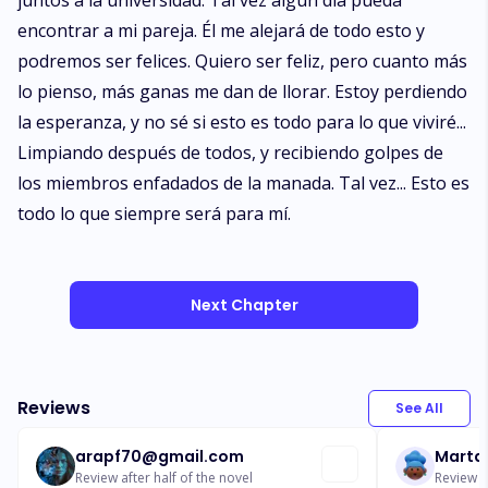
juntos a la universidad. Tal vez algún día pueda
encontrar a mi pareja. Él me alejará de todo esto y
podremos ser felices. Quiero ser feliz, pero cuanto más
lo pienso, más ganas me dan de llorar. Estoy perdiendo
la esperanza, y no sé si esto es todo para lo que viviré...
Limpiando después de todos, y recibiendo golpes de
los miembros enfadados de la manada. Tal vez... Esto es
todo lo que siempre será para mí.
Next Chapter
Reviews
See All
arapf70@gmail.com
Marta
Review after half of the novel
Review a