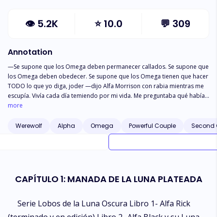
👁
5.2K
⭐
10.0
💬
309
Annotation
—Se supone que los Omega deben permanecer callados. Se supone que
los Omega deben obedecer. Se supone que los Omega tienen que hacer
TODO lo que yo diga, joder —dijo Alfa Morrison con rabia mientras me
escupía. Vivía cada día temiendo por mi vida. Me preguntaba qué había
hecho mal para merecer semejante destino. ¿Era su odio hacia mí tan
more
fuerte que me entregarían alegremente a un alfa despiadado?
¿Dejándome a mi suerte? Olivia Watson es despreciada por su manada.
Werewolf
Alpha
Omega
Powerful Couple
Second
Golpeada, torturada y tratada como la esclava de la manada desde el
día en que su madre y su hermano murieron. Todos la culparon de su
muerte, pero ella no sabía que había secretos que le ocultaban. Su
primera pareja la rechaza, pero descubre que su segunda oportunidad
es el famoso alfa Alarick, de la Manada de la Luna Oscura. Nadie lo
CAPÍTULO 1: MANADA DE LA LUNA PLATEADA
conoce realmente, salvo que nunca se le debe traicionar. Las historias
que ha oído sobre él la hacen temblar de miedo, pero ¿será realmente
tan malo? Después de todo, cada bestia tiene a su bella que puede
Serie Lobos de la Luna Oscura Libro 1- Alfa Rick
domarlo. ¿Será ella la que domestique a la bestia que lleva dentro?