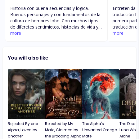
Historia con buena secuencias y logica.
Entretenida y
Buenos personajes y con fundamentos de la
traducción f
cultura de hombres lobo. Con muchos tipos
primera part
de diferetes sentimietos, histoeias de vida y
traducción 
tambien historias entrelazadas paea crear
more
los personaj
more
una lectura amena y adictiva. Las
leer dos vec
características de los personajes hacen que
contando la 
nos identifiquemos con ellos al apteciarlos o
el personaje 
You will also like
cuando verdad nos hacen tenerles aversion.
más profunda
Es como leer y ver la trama desde afuera
en general mu
pensando lo que sucedera a continuacion y a
Muchas gracia
veces nos llevamos una gran y linda
sigue así. Se
sorpresa!
Rejected By one
Rejected by My
The Alpha's
The Disda
Alpha, Loved by
Mate, Claimed by
Unwanted Omega
Luna Who
another
the Brooding Alpha
Mate
Alone