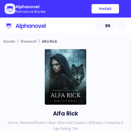
Alphanovel
Install
Romance Novels
EN
Novels
/
Werewolf
/
Alfa Rick
Alfa Rick
Genre:
Werewolf
Author:
Mari Villarreal
Chapters:
80
Status:
Completed
Age Rating:
18
+