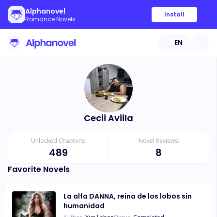
Alphanovel
Install
Romance Novels
EN
Cecii Aviila
Unlocked Chapters:
Novel Reviews:
489
8
Favorite Novels
La alfa DANNA, reina de los lobos sin
humanidad