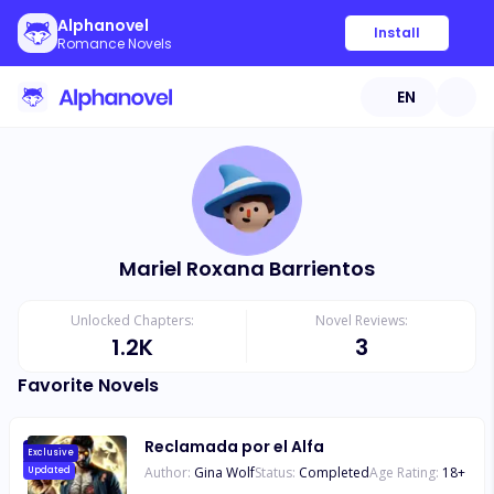
Alphanovel
Install
Romance Novels
EN
Mariel Roxana Barrientos
Unlocked Chapters:
Novel Reviews:
1.2K
3
Favorite Novels
Reclamada por el Alfa
Exclusive
Author:
Gina Wolf
Status:
Completed
Age Rating:
18
+
Updated