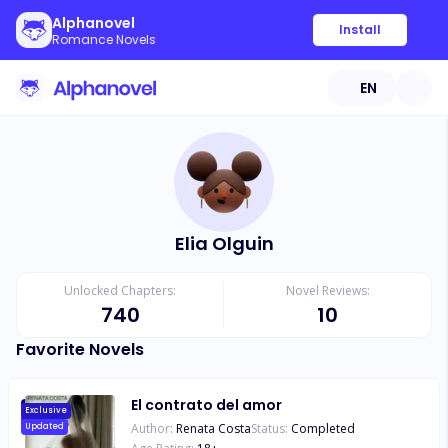
Alphanovel
Install
Romance Novels
EN
Elia Olguin
Unlocked Chapters:
Novel Reviews:
740
10
Favorite Novels
El contrato del amor
Exclusive
Author:
Renata Costa
Status:
Completed
Updated