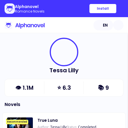
Alphanovel
Install
Romance Novels
EN
Tessa Lilly
👁
1.1M
⭐
6.3
📚
9
Novels
True Luna
Recommended
Author:
Tessa Lilly
Status:
Completed