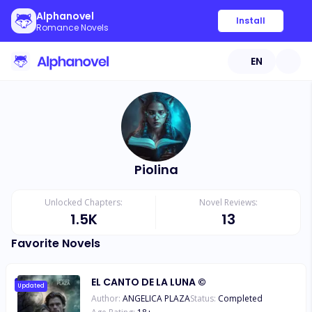
Alphanovel
Install
Romance Novels
EN
Piolina
Unlocked Chapters:
Novel Reviews:
1.5K
13
Favorite Novels
EL CANTO DE LA LUNA ©
Updated
Author:
ANGELICA PLAZA
Status:
Completed