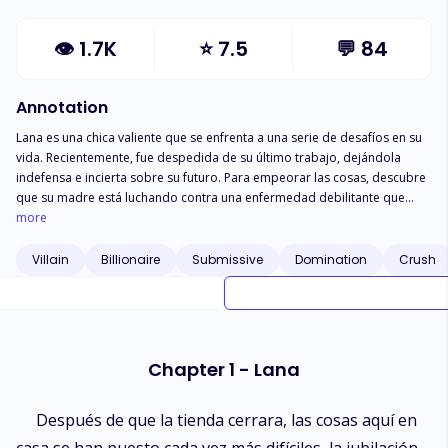
👁
1.7K
⭐
7.5
💬
84
Annotation
Lana es una chica valiente que se enfrenta a una serie de desafíos en su
vida. Recientemente, fue despedida de su último trabajo, dejándola
indefensa e incierta sobre su futuro. Para empeorar las cosas, descubre
que su madre está luchando contra una enfermedad debilitante que
amenaza con robarle la vista. Ante estas circunstancias desesperadas,
more
Lana recibe una sugerencia inesperada de una amiga: convertirse en una
camgirl. La idea de exhibirse desnuda para hombres de todo el mundo a
Villain
Billionaire
Submissive
Domination
Crush
cambio de dinero es inicialmente impactante para ella, pero decide
considerar esta opción como una manera de ayudar a su madre.
Mientras Lana se involucra en este nuevo mundo en línea, conoce a León
Versalles, un hombre misterioso y enigmático. León también tiene su
parte de dificultades, habiendo sufrido un accidente que lo dejó
Chapter 1 - Lana
desfigurado y marcado por el dolor físico y emocional. León le ofrece
una propuesta sorprendente: un contrato de un año para vivir juntos en
Bérgamo, una ciudad pintoresca en Italia. Lana se siente atraída por la
Después de que la tienda cerrara, las cosas aquí en
perspectiva de salvar la visión de su madre, pero se pregunta si será