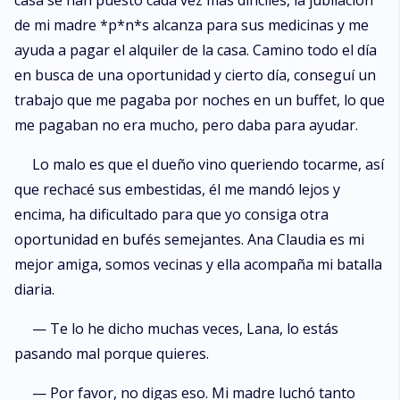
casa se han puesto cada vez más difíciles, la jubilación
capaz de convivir con alguien tan marcado por el dolor. Juntos exploran
de mi madre *p*n*s alcanza para sus medicinas y me
los límites del amor, la aceptación y la superación, demostrando que la
verdadera belleza trasciende las apariencias físicas y que es posible
ayuda a pagar el alquiler de la casa. Camino todo el día
encontrar la felicidad incluso en las circunstancias más difíciles. Tres
en busca de una oportunidad y cierto día, conseguí un
historias de amor se cruzan en: ¡La sumisa de León!
trabajo que me pagaba por noches en un buffet, lo que
me pagaban no era mucho, pero daba para ayudar.
Lo malo es que el dueño vino queriendo tocarme, así
que rechacé sus embestidas, él me mandó lejos y
encima, ha dificultado para que yo consiga otra
oportunidad en bufés semejantes. Ana Claudia es mi
mejor amiga, somos vecinas y ella acompaña mi batalla
diaria.
— Te lo he dicho muchas veces, Lana, lo estás
pasando mal porque quieres.
— Por favor, no digas eso. Mi madre luchó tanto