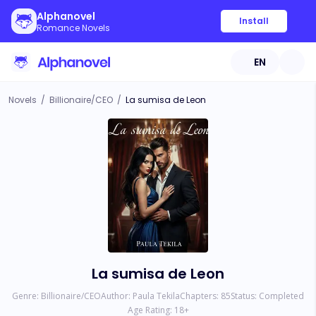
Alphanovel
Install
Romance Novels
EN
Novels
/
Billionaire/CEO
/
La sumisa de Leon
La sumisa de Leon
Genre:
Billionaire/CEO
Author:
Paula Tekila
Chapters:
85
Status:
Completed
Age Rating:
18
+