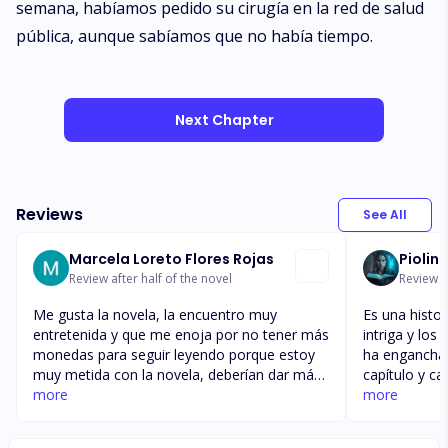
semana, habíamos pedido su cirugía en la red de salud
pública, aunque sabíamos que no había tiempo.
Next Chapter
Reviews
See All
Marcela Loreto Flores Rojas
Piolin
Review after half of the novel
Review af
Me gusta la novela, la encuentro muy
Es una histor
entretenida y que me enoja por no tener más
intriga y lo
monedas para seguir leyendo porque estoy
ha enganchad
muy metida con la novela, deberían dar más
capítulo y c
oportunidades para obtener canje es injusto ,
more
ver como cont
more
lo otro es que hay partes que esta muy
hace pesado 
enreda la narración de la novela no
leído y eso 