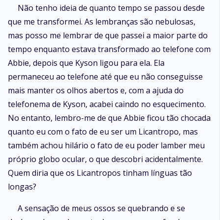
amor triunfe sobre a escuridão. Mas Ivy pode perdoar seus erros? E o rei
Não tenho ideia de quanto tempo se passou desde
pode realmente deixar o passado para trás? Agora, o amor de Ivy e
que me transformei. As lembranças são nebulosas,
Kyson deve resistir às provações que o destino lhes impôs, ou o reino
pode simplesmente desmoronar sob a ira do rei Kyson e os segredos
mas posso me lembrar de que passei a maior parte do
que os perseguem.
tempo enquanto estava transformado ao telefone com
Abbie, depois que Kyson ligou para ela. Ela
permaneceu ao telefone até que eu não conseguisse
mais manter os olhos abertos e, com a ajuda do
telefonema de Kyson, acabei caindo no esquecimento.
No entanto, lembro-me de que Abbie ficou tão chocada
quanto eu com o fato de eu ser um Licantropo, mas
também achou hilário o fato de eu poder lamber meu
próprio globo ocular, o que descobri acidentalmente.
Quem diria que os Licantropos tinham línguas tão
longas?
A sensação de meus ossos se quebrando e se