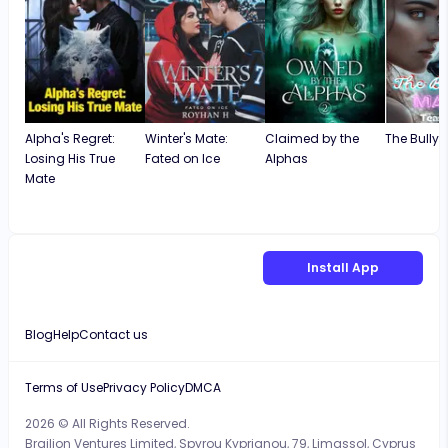
Alpha's Regret:
Winter's Mate:
Claimed by the
The Bully'
Losing His True
Fated on Ice
Alphas
Mate
Install App
Blog
Help
Contact us
Terms of Use
Privacy Policy
DMCA
2026 © All Rights Reserved.
Brailion Ventures Limited, Spyrou Kyprianou, 79, Limassol, Cyprus