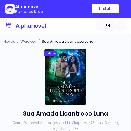
Alphanovel
Install
Romance Novels
EN
Novels
/
Werewolf
/
Sua Amada Licantropo Luna
Updated
Sua Amada Licantropo Luna
Genre:
Werewolf
Author:
Jessica Hall
Chapters:
47
Status:
Ongoing
Age Rating:
18
+