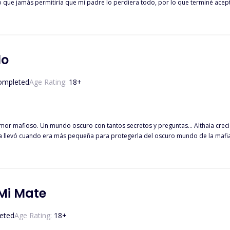
e jamás permitiría que mi padre lo perdiera todo, por lo que terminé aceptando el t
suponía que yo debía odiarlo con mi vida por lo que nos había hecho a todos, pero al contrario de
lo
ompleted
Age Rating:
18
+
 amor mafioso. Un mundo oscuro con tantos secretos y preguntas... Althaia crec
a llevó cuando era más pequeña para protegerla del oscuro mundo de la mafia. 
omiso de su primo. Sus ojos se posaron en un hombre alto y guapo con unos in
deroso jefe de la mafia. El que domina y todos temen. De quien su padre había
grandes e inocentes ojos verdes, y ella se sintió fascinada y curiosa por el os
 amor una conspiración?
Mi Mate
eted
Age Rating:
18
+