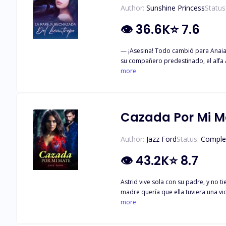
Author:
Sunshine Princess
Status
👁
36.6K
⭐
7.6
— ¡Asesina! Todo cambió para Anaiah Ross cuando mató a alguien tras su primer e inesperado cambio a lobo. Ahora odiada, abusada y maltratada por los miembros de su manada,
su compañero predestinado, el alfa A
rechazo, resignándose a una vida de
more
oportunidad no era otro que el pel
desesperados por ganarse su corazón
cambiará el curso de su vida para si
encontrar finalmente la felicidad co
Cazada Por Mi M
Author:
Jazz Ford
Status:
Comple
👁
43.2K
⭐
8.7
Astrid vive sola con su padre, y no 
madre quería que ella tuviera una vi
Tras una tragedia que acabó con la v
more
hasta que un hombre llamado Ryker e