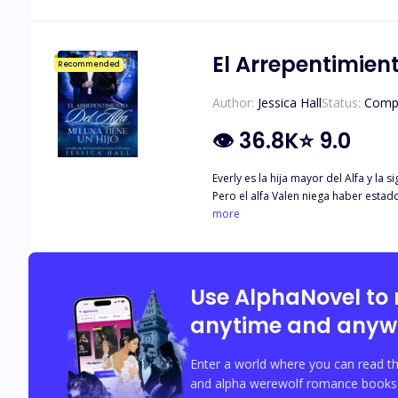
cuatro meses, se dio por vencida. Él 
estudios y obtener su título. Entonc
conocido multimillonario Javier Hill
El Arrepentimient
Recommended
Author:
Jessica Hall
Status:
Comp
👁
36.8K
⭐
9.0
Everly es la hija mayor del Alfa y l
Pero el alfa Valen niega haber estad
título y obligada a ser una pícara co
more
podía liberarse de todos los que la 
ella y a su hijo. Everly no tiene nin
vínculo y protegerse a sí misma y a s
Use AlphaNovel to
anytime and anyw
Enter a world where you can read th
and alpha werewolf romance books w