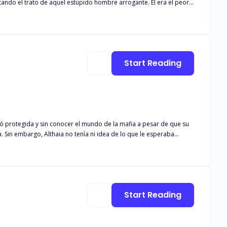
rato de aquel estúpido hombre arrogante. Él era el peor
eso, terminé dándole clases de amor y enamorándome perdidamente de él gracias a sus torpes y ordinarios intentos de conquistarme.
Start Reading
ió protegida y sin conocer el mundo de la mafia a pesar de que su
Sin embargo, Althaia no tenía ni idea de lo que le esperaba
creíbles ojos marrones dorados. Había conocido al Diablo.
 intentado desesperadamente alejarla. Pero el destino los unió
curo y desconocido mundo del que él provenía. Disparos y asesinatos,
Start Reading