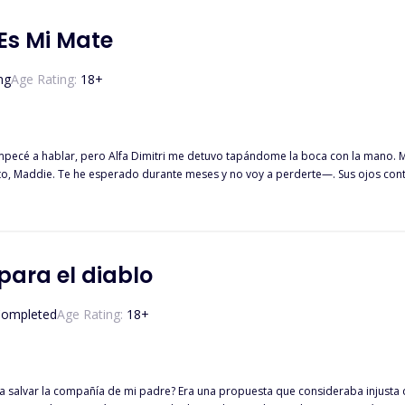
Es Mi Mate
ng
Age Rating:
18
+
Alfa Dimitri me detuvo tapándome la boca con la mano. Me acercó más a él y gruñó. — ¿Qué demonios estás haciendo? —,
frente. —Eres mía y no voy a dejarte marchar. Madeline es una chica de 17 años que aún no se ha transformado en lobo.
 era muy pequeña. Ha sido intimidada y se han reído de ella todo el tiempo.
da y destrozada. Su padre vuelve para llevársela a su manada. Madeline se opo
xitosa manada. Tiene 22 años y aún no ha encontrado a su pareja. Cuando Madel
trado porque es su hermanastra, que aún no ha cambiado. Ella no puede recon
para el diablo
astra. No ve la hora de cumplir 18 años y marcharse. ¿Qué pasará cuando Madel
a para que se quede?
ompleted
Age Rating:
18
+
salvar la compañía de mi padre? Era una propuesta que consideraba injusta de 