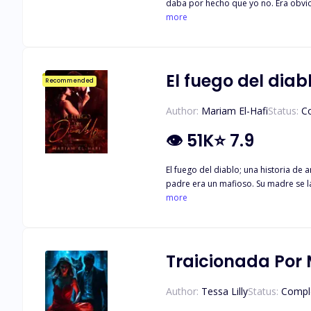
daba por hecho que yo no. Era obvio qu
de todos, el hombre más basto y poco romántico que podía existir en la tierra. Se 
more
El fuego del diab
Recommended
Author:
Mariam El-Hafi
Status:
C
👁
51K
⭐
7.9
El fuego del diablo; una historia de
padre era un mafioso. Su madre se l
cuando asistió a la fiesta de compr
more
Damiano Bellavia El despiadado y po
cuando él se sintió atraído por sus 
familia y beneficios. ¿Podría ser su
Traicionada Por 
Author:
Tessa Lilly
Status:
Compl