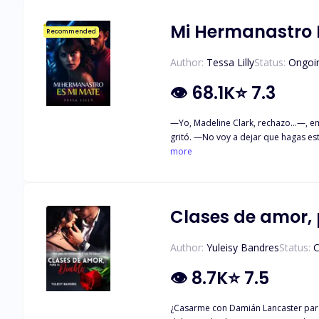
Mi Hermanastro 
Recommended
Author:
Tessa Lilly
Status:
Ongoi
👁
68.1K
⭐
7.3
—Yo, Madeline Clark, rechazo…—, empecé a hablar, pero 
gritó. —No voy a dejar que hagas esto, Maddie. Te he esperado durante meses y no voy a perderte—. Sus ojos contenían mucho dolor y su voz estaba llena de pánico. —Eres mía,
Maddie—, dijo mientras se inclinaba y me daba un beso en la 
more
Su padre abandonó a su madre cuando
Madeline está completamente angustia
un lobo licántropo, el Alfa de su e
pareja. También se siente muy frus
Clases de amor, 
tiene la mejor relación con su madr
rechace? ¿Será capaz de convencerl
Author:
Yuleisy Bandres
Status:
C
👁
8.7K
⭐
7.5
¿Casarme con Damián Lancaster para 