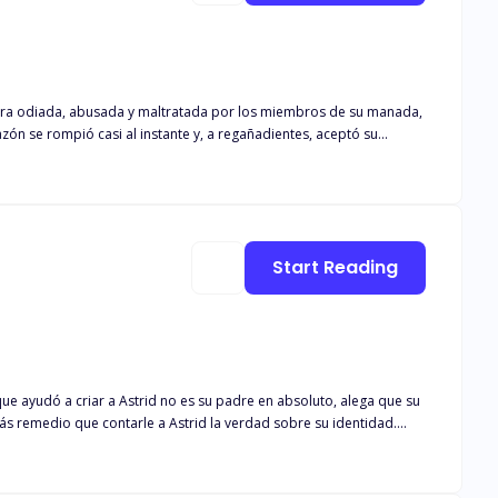
ón se rompió casi al instante y, a regañadientes, aceptó su
o pareció apiadarse de ella y le reveló que su pareja de segunda
jarla marchar. Con dos hombres luchando por llamar su atención y
 conspiraciones y lucha por descubrir su verdadero poder, que
s. ¿Podrá Anaiah sobrevivir al mal que se cierne sobre ella y
odo lo que conoce por completo?
Start Reading
que ayudó a criar a Astrid no es su padre en absoluto, alega que su
ás remedio que contarle a Astrid la verdad sobre su identidad.
or la muerte de su madre. Astrid ignoraba por completo su herencia