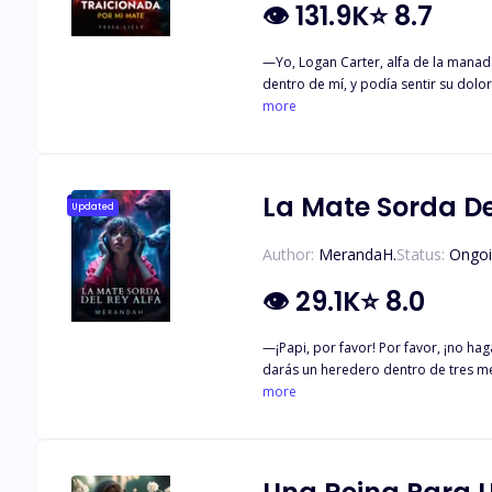
👁
131.9K
⭐
8.7
—Yo, Logan Carter, alfa de la manad
dentro de mí, y podía sentir su dolor. Él me miraba directamente, y podía ver el dolor en sus ojos, pero se negaba a mostrarlo. La mayoría de los lobos caen de rodillas por el 
Yo quería caer de rodillas y arañarme el pecho. Pero no lo hice. Él estaba de pie con la cabeza alta. R
more
Luna Creciente, acepto tu rechazo. Cuando Emma cumple 18 años, se sorprende de que su pareja sea el Alfa de su manada. Pero su felicidad por encontrar a su pareja no duró
mucho. Su pareja la rechazó por una
que no es una loba corriente y que h
haberla rechazado? ¿La salvará de la
La Mate Sorda De
Updated
Author:
MerandaH.
Status:
Ongo
👁
29.1K
⭐
8.0
—¡Papi, por favor! Por favor, ¡no hagas esto!— Supliqué con las manos. —Está hecho, Tegan, el 
darás un heredero dentro de tres meses, ¡o te arrep
destino. No seré más que una máquina de hacer bebés para el
more
vida como loba discapacitada en una nueva manada. 
tuviera. Como lobo, necesitas todos 
la pérdida de muchas vidas. No sería una buena cualidad para un rey. Esto me devolvió a mi 
que son sus puntos fuertes. ¿Son ma