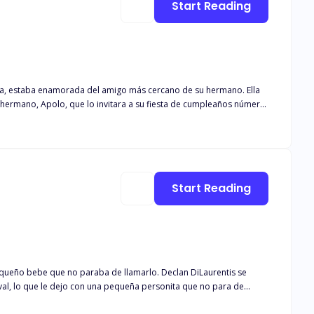
Start Reading
ermano, Apolo, que lo invitara a su fiesta de cumpleaños número
s de cumplir la mayoría de edad,
orrachó y se vio envuelta en una situación que cambiaría su vida
e era Isla quien afirmó esa noche porque ambos estaban borrachos en
ez que la veía, su mascota se endurecía y deseaba profundizar en
Start Reading
 no paraba de llamarlo. Declan DiLaurentis se
val, lo que le dejo con una pequeña personita que no para de