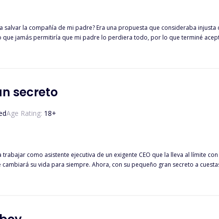
salvar la compañía de mi padre? Era una propuesta que consideraba injusta de 
e jamás permitiría que mi padre lo perdiera todo, por lo que terminé aceptando el t
suponía que yo debía odiarlo con mi vida por lo que nos había hecho a todos, pero al contrario de
an secreto
ed
Age Rating:
18
+
a trabajar como asistente ejecutiva de un exigente CEO que la lleva al límite c
ue cambiará su vida para siempre. Ahora, con su pequeño gran secreto a cuestas
 convierte en una prueba agotadora para ocultar la verdad y cumplir con las ex
 la necesidad de proteger su mayor tesoro. Sabe que un solo descuido podría c