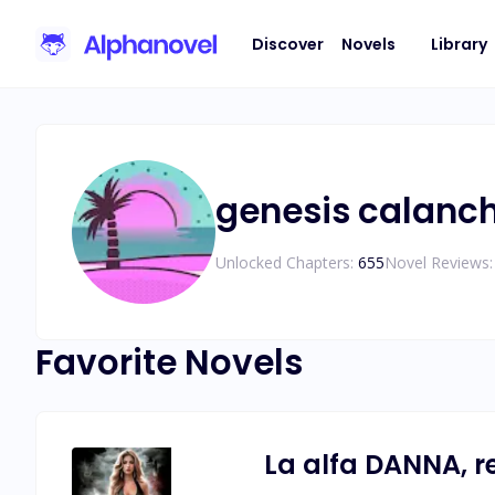
Discover
Novels
Library
genesis calanc
Unlocked Chapters:
655
Novel Reviews:
Favorite Novels
La alfa DANNA, r