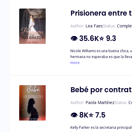
llevarla a su cama. Aunque primero 
Prisionera entre 
Author:
Lea Faes
Status:
Comple
👁
35.6K
⭐
9.3
Nicole Williams es una buena chica, 
hermana no esperaba es que la lleva
hombre, quien la hará sufrir inimaginablemente. Bruno Leone es un director ejecutivo multimillonario, un hombre atractivo de poco má
more
una mujer con su propio hermano, se 
casarse con la chica, él cree que ell
¿Podrá Nicole perdonarlo después d
Bebé por contra
Author:
Paola Martínez
Status:
C
👁
8K
⭐
7.5
Kelly Parker es la secretaria princi