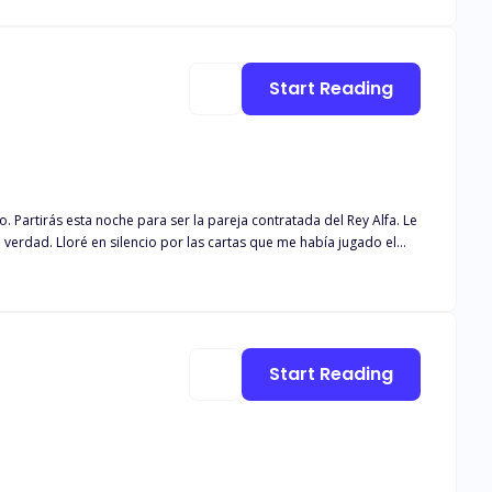
Start Reading
bía jugado el
 que mi hijo
n no beneficiaría a nadie, podría llevar a la destrucción masiva y a
Start Reading