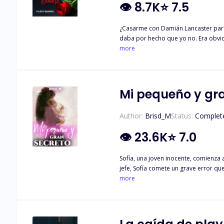
👁
8.7K
⭐
7.5
¿Casarme con Damián Lancaster para 
daba por hecho que yo no. Era obvio qu
de todos, el hombre más basto y poco romántico que podía existir en la tierra. Se 
more
Mi pequeño y gr
Author:
Brisd_M
Status:
Complet
👁
23.6K
⭐
7.0
Sofía, una joven inocente, comienza 
jefe, Sofía comete un grave error q
de este implacable jefe. Cada día se
more
debate entre su lealtad al trabajo y
sentido a su vida?