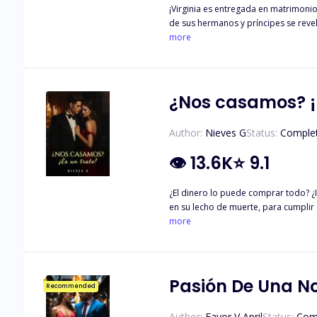
¡Virginia es entregada en matrimonio político al Rey enemigo! Justo cuando Virginia Wiztan creía que la paz 
de sus hermanos y príncipes se revela causando una guerra intern
more
¿Nos casamos? ¡E
Author:
Nieves G
Status:
Comple
👁
13.6K
⭐
9.1
¿El dinero lo puede comprar todo? ¿
en su lecho de muerte, para cumplir 
por su nueva novia y simular un matr
more
necesitando una cirugía que ella no 
actuado. En medio del desespero y la necesidad, Alma acepta. Pero hay dos detalles, repentinamente, 
gracias a una cirugía de último mom
despertar verdaderos sentimientos e
Pasión De Una N
Recommended
¿Será capaz el amor de vencer las bar
Author:
Favor V April
Status:
Com