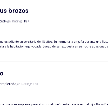
tenga que ganarse su corazón.
tus brazos
ted
Age Rating:
18
+
una estudiante universitaria de 18 años. Su hermana la engaña durante una fies
ría a la habitación equivocada. Luego de ser expuesta en su noche apasionada 
s de 30 años. Después de ser traicionado por
volvió de mal carácter. Sin querer, pasa una noche con Nicole mientras está e
a lo planeó todo. Por ello, decide hacerla arrepentirse de lo que hizo, disfrut
e todo el daño que causó?
to
ompleted
Age Rating:
18
+
pal de una gran empresa, pero al morir el dueño esta pasa a ser del hijo. Barr