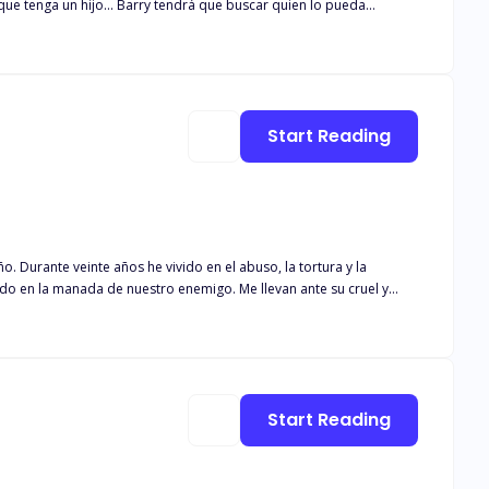
Start Reading
o. Durante veinte años he vivido en el abuso, la tortura y la
ido en la manada de nuestro enemigo. Me llevan ante su cruel y
e que me deje seguir en su manada es ser esclava una vez más. Su
Start Reading