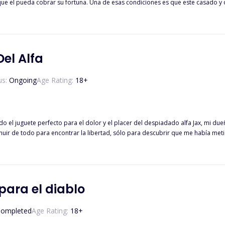
s que este casado y que tenga un hijo... Barry tendrá que buscar quien lo pueda
el Alfa
us:
Ongoing
Age Rating:
18
+
ido el juguete perfecto para el dolor y el placer del despiadado alfa Jax, mi dueñ
 huir de todo para encontrar la libertad, sólo para descubrir que me había met
onoce como esclava de Jax, así que pensé que era libre, pero la única forma d
para el diablo
ompleted
Age Rating:
18
+