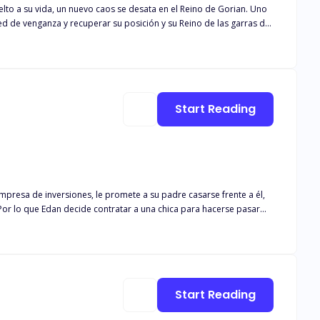
tada de la ayuda que solo ese tirano Rey le podía dar. Solo hay un problema… Su reencuentro con ese consejero y amigo del Rey a quien ella quiere.
Start Reading
presa de inversiones, le promete a su padre casarse frente a él,
. Por lo que Edan decide contratar a una chica para hacerse pasar
 una joven hermosa y humilde, quien tiene a su madre hospitalizada
su madre, si ella simula ser su novia por unos días y un matrimonio
leto. ¿Qué pasará cuando en medio de la actuación, empiecen a
dante y tóxica, el que su novio se haya casado con otra mujer?
Start Reading