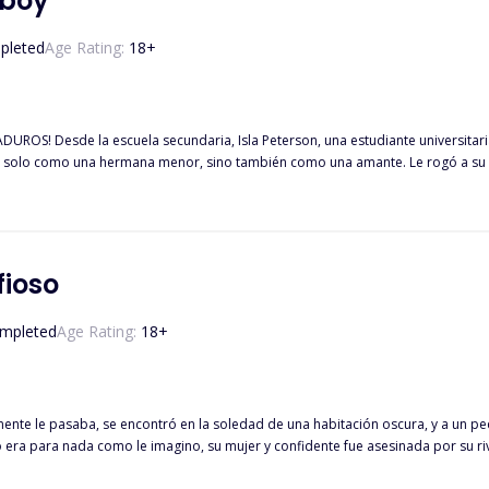
yboy
pleted
Age Rating:
18
+
o más cercano de su hermano. Ella
 solo como una hermana menor, sino también como una amante. Le rogó a su h
nte accedió. Se llenó de alegría cuando llegó su amor platónico: su deseo se había cumplido. Despué
terior y le aseguró a su hermano que solo bebería un poco. Sin embargo, se emb
e mucho tiempo, Zero, el famoso mujeriego. Zero Cohen es un conocido monstruo en la cama que prefiere el sexo
regla: "sigue su ritmo", y te colmará de alegría. Zero no se dio cuenta de qu
era demasiado buena para los novatos. Comenzó a desear su cuerpo, y cada v
fioso
mpleted
Age Rating:
18
+
le pasaba, se encontró en la soledad de una habitación oscura, y a un pequeño bebe que
 era para nada como le imagino, su mujer y confidente fue asesinada por su ri