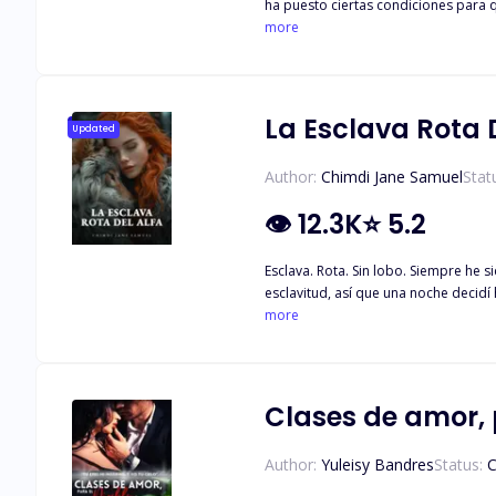
ha puesto ciertas condiciones para que el pueda cobrar su fortuna. Una de esas condiciones e
ayudar...
more
La Esclava Rota D
Updated
Author:
Chimdi Jane Samuel
Stat
👁
12.3K
⭐
5.2
Esclava. Rota. Sin lobo. Siempre he s
esclavitud, así que una noche decidí
despiadado Alfa Ares, que no me rec
more
esclava.
Clases de amor, 
Author:
Yuleisy Bandres
Status:
C