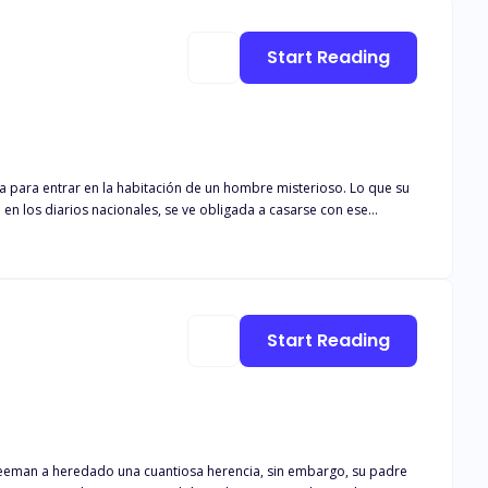
Start Reading
ta para entrar en la habitación de un hombre misterioso. Lo que su
en los diarios nacionales, se ve obligada a casarse con ese
n mal estado por una bebida que le dieron. Su padre lo obliga a
ando y haciéndola sufrir. Nunca pensó que terminaría amándola.
Start Reading
y Freeman a heredado una cuantiosa herencia, sin embargo, su padre