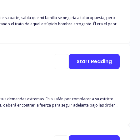
su parte, sabía que mi familia se negaría a tal propuesta, pero
rato de aquel estúpido hombre arrogante. Él era el peor
eso, terminé dándole clases de amor y enamorándome perdidamente de él gracias a sus torpes y ordinarios intentos de conquistarme.
Start Reading
on sus demandas extremas. En su afán por complacer a su estricto
, deberá encontrar la fuerza para seguir adelante bajo las órdenes
pectativas, mientras el CEO sigue presionando sin piedad. Sofía se
ostarle todo. ¿Logrará mantener el secreto que le dará un nuevo