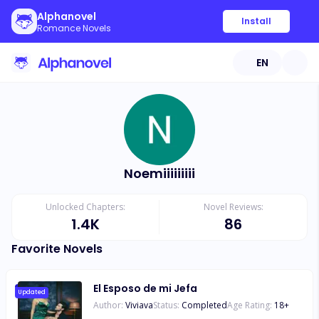
Alphanovel
Install
Romance Novels
EN
Noemiiiiiiiii
Unlocked Chapters:
Novel Reviews:
1.4K
86
Favorite Novels
El Esposo de mi Jefa
Updated
Author:
Viviava
Status:
Completed
Age Rating:
18
+