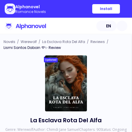
Alphanovel
Install
Romance Novels
EN
Novels
/
Werewolf
/
La Esclava Rota Del Alfa
/
Reviews
/
Lismi Santos Daboin 💜✨ Review
Updated
La Esclava Rota Del Alfa
Genre:
Werewolf
Author:
Chimdi Jane Samuel
Chapters:
90
Status:
Ongoing