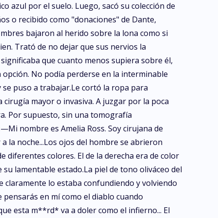
co azul por el suelo. Luego, sacó su colección de
años o recibido como "donaciones" de Dante,
mbres bajaron al herido sobre la lona como si
en. Trató de no dejar que sus nervios la
n significaba que cuanto menos supiera sobre él,
 opción. No podía perderse en la interminable
 se puso a trabajar.Le cortó la ropa para
a cirugía mayor o invasiva. A juzgar por la poca
a. Por supuesto, sin una tomografía
te:—Mi nombre es Amelia Ross. Soy cirujana de
 a la noche...Los ojos del hombre se abrieron
diferentes colores. El de la derecha era de color
e su lamentable estado.La piel de tono oliváceo del
re claramente lo estaba confundiendo y volviendo
 pensarás en mí como el diablo cuando
e esta m**rd* va a doler como el infierno... El