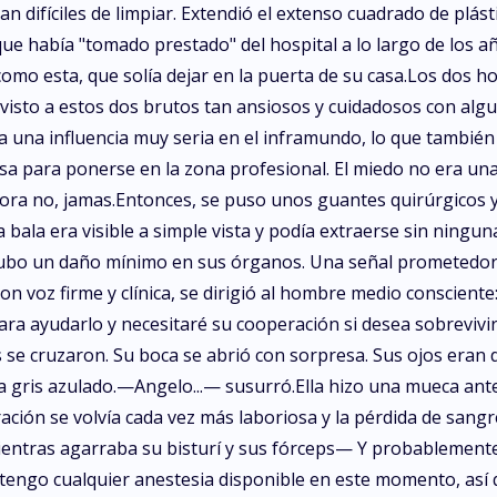
 difíciles de limpiar. Extendió el extenso cuadrado de plásti
que había "tomado prestado" del hospital a lo largo de los 
mo esta, que solía dejar en la puerta de su casa.Los dos ho
isto a estos dos brutos tan ansiosos y cuidadosos con algui
ía una influencia muy seria en el inframundo, lo que tambié
 para ponerse en la zona profesional. El miedo no era una
Ahora no, jamas.Entonces, se puso unos guantes quirúrgicos y
bala era visible a simple vista y podía extraerse sin ningun
, hubo un daño mínimo en sus órganos. Una señal prometedor
on voz firme y clínica, se dirigió al hombre medio conscien
ra ayudarlo y necesitaré su cooperación si desea sobrevivir
cruzaron. Su boca se abrió con sorpresa. Sus ojos eran de 
era gris azulado.—Angelo...— susurró.Ella hizo una mueca ant
ación se volvía cada vez más laboriosa y la pérdida de sang
ntras agarraba su bisturí y sus fórceps— Y probablemente
engo cualquier anestesia disponible en este momento, así qu