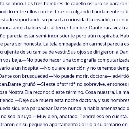
a se abrió. Los tres hombres de cabello oscuro se pararon f
hundido entre ellos con los brazos colgando flácidamente s
 estado soportando su peso.La curiosidad la invadió, recono
unca antes había visto al tercer hombre. Dante rara vez tra
año parecía estar semi-inconsciente pero aún respiraba. Hab
re para ser honesta. La tela empapada en carmesí parecía e
ujiente de su camisa de vestir.Sus ojos se dirigieron a Da
en voz baja.—No puedo hacer una tomografía computarizada 
llevarlo a un hospital—No quiere atención y no tenemos tiemp
 Dante con brusquedad.—No puede morir, doctora— advirti
an.Dante gruñó.—Si este b*st*rd* no sobrevive, entonces no
sa Nostra.Ella reconoció este término. Cosa nuestra. La mafi
 entiendo.—Deje que muera esta noche doctora, y sus hombre
ueda siquiera parpadear.Dante nunca la había amenazado de
e no sea la suya.—Muy bien, anotado. Tendré eso en cuenta, 
traron en su pequeño apartamento.Corrió a su armario en 