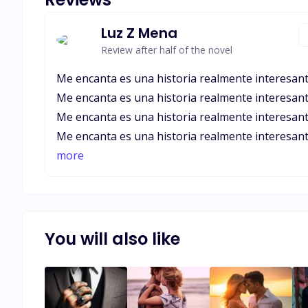
Luz Z Mena
Review after half of the novel
Me encanta es una historia realmente interesan
Me encanta es una historia realmente interesan
Me encanta es una historia realmente interesan
Me encanta es una historia realmente interesan
Me encanta es una historia realmente interesan
more
Me encanta es una historia realmente interesan
Me encanta es una historia realmente interesan
Me encanta es una historia realmente interesan
Me encanta es una historia realmente interesan
You will also like
Me encanta es una historia realmente interesan
Me encanta es una historia realmente interesan
Me encanta es una historia realmente interesan