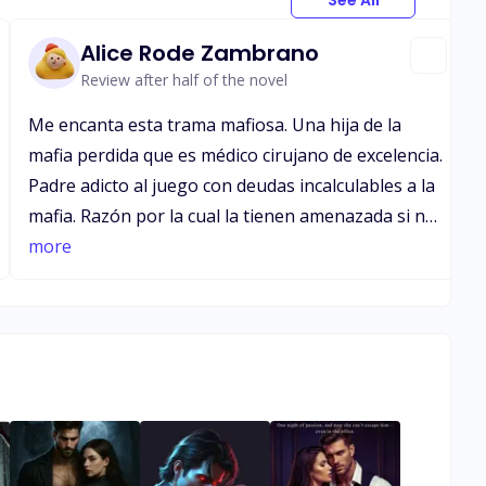
See All
Alice Rode Zambrano
Review after half of the novel
Me encanta esta trama mafiosa. Una hija de la
mafia perdida que es médico cirujano de excelencia.
Padre adicto al juego con deudas incalculables a la
mafia. Razón por la cual la tienen amenazada si no
ayuda en casos de “colegas” heridos. Es así como
more
conoce al hombre que le ondea el corazón a mil y el
mundo de cabeza. Y ella causará las mismas
sensaciones en el. Ella le salva la vida, y el sabiendo
su origen, quiere protegerla