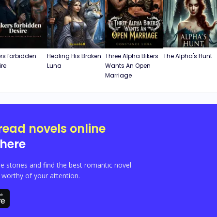
te
te
te
te
te
ers forbidden
Healing His Broken
Three Alpha Bikers
The Alpha's Hunt
ire
Luna
Wants An Open
te
Marriage
te
te
te
te
read novels online
here
e stories and find the best romantic novel
orthy of your attention.