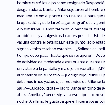
hombre cerró los ojos como resignado.Respondió
desgarradora, Dante y Mike sujetaron al hombre de
máquina. Le dio al pobre tipo una toalla para que 
la operación y solo lanzó algunos gruñidos y gemi
y lo suturaba.Cuando terminó lo peor de su traba
antibióticos y analgésicos lo antes posible. Uste
vacuna contra el tétanos.En este punto, solo esta
signos vitales estaban estables.—¿Salimos del p
tiempo debe pasar hasta que se recupere?—Deberí
de actividad de moderada a extenuante durante un
un vistazo a la pantalla y maldijo en voz alta.—¡
atronadora en su rostro.— ¡Código rojo, Mike! El
debemos irnos ya.Los ojos redondos de Mike se la
Sal...?—Cuidado, idiota— ladró Dante en tono de
ahora Amelia. ¿Puedes vigilar a este tipo por noso
noche. A ella no le gustaba que él hiciera cosas c