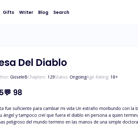
Gifts
Writer
Blog
Search
esa Del Diablo
thor:
GisseleB
Chapters:
129
Status:
Ongoing
Age Rating:
18
+
.5
💬
98
 mi vida Un extraño moribundo con la belleza del diablo dependía de mi para poder vivir. Nunca
ngel y tampoco creí que fuera el diablo en persona a quien terminaría amando co
s peligroso del mundo termino en las manos de una simple doctora d