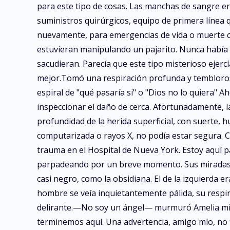
para este tipo de cosas. Las manchas de sangre eran
suministros quirúrgicos, equipo de primera línea 
nuevamente, para emergencias de vida o muerte co
estuvieran manipulando un pajarito. Nunca había v
sacudieran. Parecía que este tipo misterioso ejerc
mejor.Tomó una respiración profunda y temblorosa
espiral de "qué pasaría si" o "Dios no lo quiera" 
inspeccionar el daño de cerca. Afortunadamente, la 
profundidad de la herida superficial, con suerte
computarizada o rayos X, no podía estar segura. C
trauma en el Hospital de Nueva York. Estoy aquí pa
parpadeando por un breve momento. Sus miradas se 
casi negro, como la obsidiana. El de la izquierda 
hombre se veía inquietantemente pálida, su respir
delirante.—No soy un ángel— murmuró Amelia mie
terminemos aquí. Una advertencia, amigo mío, no t