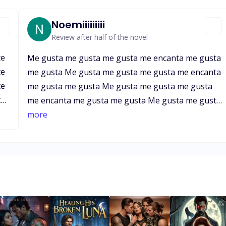
Noemiiiiiiiii
Review after half of the novel
te
Me gusta me gusta me gusta me encanta me gusta
te
me gusta Me gusta me gusta me gusta me encanta
te
me gusta me gusta Me gusta me gusta me gusta
te
me encanta me gusta me gusta Me gusta me gusta
te
me gusta me encanta me gusta me gusta Me gusta
more
te
me gusta me gusta me encanta me gusta me gusta
te
Me gusta me gusta me gusta me encanta me gusta
te
me gusta Me gusta me gusta me gusta me encanta
te
me gusta me gusta
te
te
te