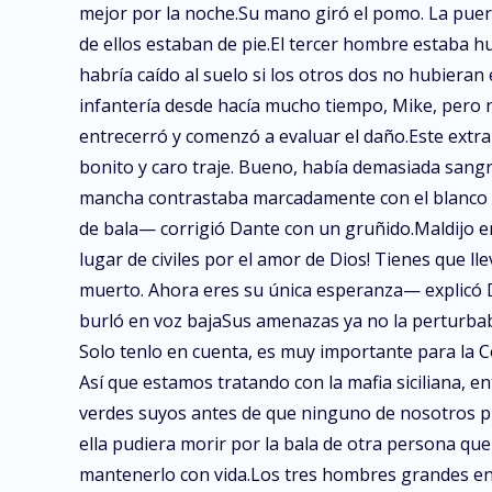
mejor por la noche.Su mano giró el pomo. La puert
de ellos estaban de pie.El tercer hombre estaba 
habría caído al suelo si los otros dos no hubieran
infantería desde hacía mucho tiempo, Mike, pero n
entrecerró y comenzó a evaluar el daño.Este extr
bonito y caro traje. Bueno, había demasiada sang
mancha contrastaba marcadamente con el blanco cr
de bala— corrigió Dante con un gruñido.Maldijo 
lugar de civiles por el amor de Dios! Tienes que 
muerto. Ahora eres su única esperanza— explicó
burló en voz bajaSus amenazas ya no la perturbab
Solo tenlo en cuenta, es muy importante para la Co
Así que estamos tratando con la mafia siciliana,
verdes suyos antes de que ninguno de nosotros p
ella pudiera morir por la bala de otra persona qu
mantenerlo con vida.Los tres hombres grandes en