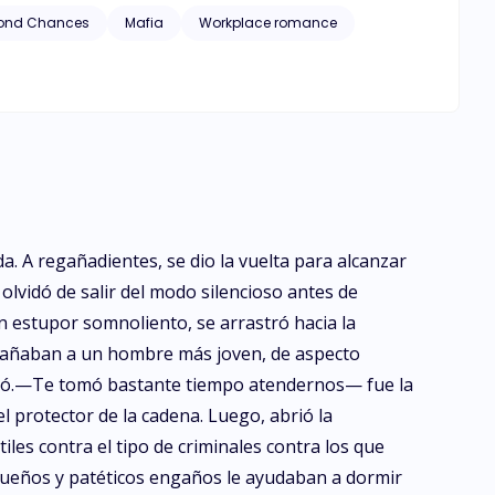
ond Chances
Mafia
Workplace romance
a. A regañadientes, se dio la vuelta para alcanzar
lvidó de salir del modo silencioso antes de
n estupor somnoliento, se arrastró hacia la
ompañaban a un hombre más joven, de aspecto
ritó.—Te tomó bastante tiempo atendernos— fue la
 protector de la cadena. Luego, abrió la
iles contra el tipo de criminales contra los que
pequeños y patéticos engaños le ayudaban a dormir