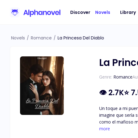
Discover
Novels
Library
Novels
/
Romance
/
La Princesa Del Diablo
La Princ
Genre:
Romance
Au
👁
2.7K
⭐
7
Un toque a mi puerta fue suficiente para cambiar
imagine que sería su á
como el mafioso ma
more