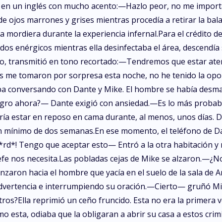
 en un inglés con mucho acento:—Hazlo peor, no me import
 ojos marrones y grises mientras procedía a retirar la bala 
la mordiera durante la experiencia infernal.Para el crédito 
dos enérgicos mientras ella desinfectaba el área, descendí
jo, transmitió en tono recortado:—Tendremos que estar aten
des me tomaron por sorpresa esta noche, no he tenido la opo
ba conversando con Dante y Mike. El hombre se había desmay
eligro ahora?— Dante exigió con ansiedad.—Es lo más prob
a estar en reposo en cama durante, al menos, unos días. D
 mínimo de dos semanas.En ese momento, el teléfono de Dan
M**rd*! Tengo que aceptar esto— Entró a la otra habitación
 jefe nos necesita.Las pobladas cejas de Mike se alzaron.—
nzaron hacia el hombre que yacía en el suelo de la sala de
 advertencia e interrumpiendo su oración.—Cierto— gruñó M
tros?Ella reprimió un ceño fruncido. Esta no era la primera 
omo esta, odiaba que la obligaran a abrir su casa a estos cri