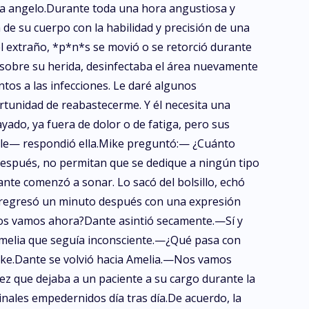
a angelo.Durante toda una hora angustiosa y
de su cuerpo con la habilidad y precisión de una
del extraño, *p*n*s se movió o se retorció durante
a sobre su herida, desinfectaba el área nuevamente
tos a las infecciones. Le daré algunos
rtunidad de reabastecerme. Y él necesita una
ado, ya fuera de dolor o de fatiga, pero sus
able— respondió ella.Mike preguntó:— ¿Cuánto
espués, no permitan que se dedique a ningún tipo
te comenzó a sonar. Lo sacó del bolsillo, echó
 y regresó un minuto después con una expresión
¿Nos vamos ahora?Dante asintió secamente.—Sí y
 Amelia que seguía inconsciente.—¿Qué pasa con
ike.Dante se volvió hacia Amelia.—Nos vamos
vez que dejaba a un paciente a su cargo durante la
minales empedernidos día tras día.De acuerdo, la