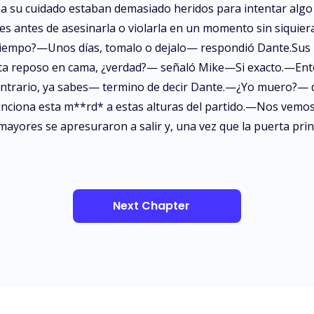
 a su cuidado estaban demasiado heridos para intentar algo 
es antes de asesinarla o violarla en un momento sin siquiera
tiempo?—Unos días, tomalo o dejalo— respondió Dante.Sus 
sita reposo en cama, ¿verdad?— señaló Mike—Si exacto.—En
contrario, ya sabes— termino de decir Dante.—¿Yo muero?— d
ciona esta m**rd* a estas alturas del partido.—Nos vemos,
yores se apresuraron a salir y, una vez que la puerta princi
Next Chapter