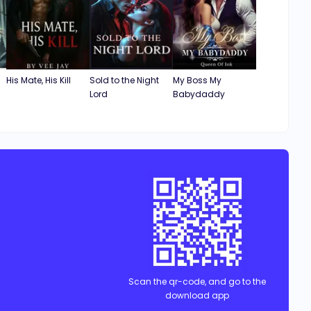
His Mate, His Kill
Sold to the Night
My Boss My
Lord
Babydaddy
Scan the qr-code, and go to the
download app