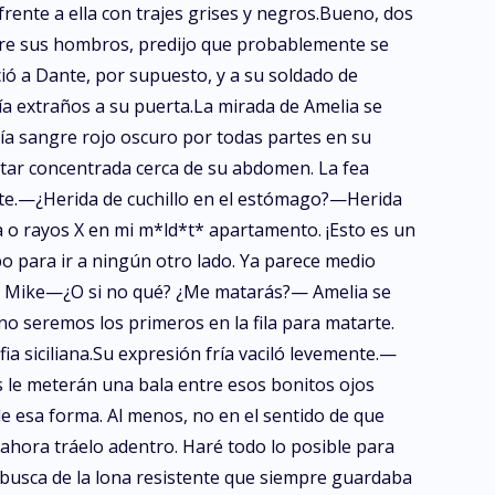
rente a ella con trajes grises y negros.Bueno, dos
obre sus hombros, predijo que probablemente se
ció a Dante, por supuesto, y a su soldado de
ía extraños a su puerta.La mirada de Amelia se
ía sangre rojo oscuro por todas partes en su
star concentrada cerca de su abdomen. La fea
nte.—¿Herida de cuchillo en el estómago?—Herida
o rayos X en mi m*ld*t* apartamento. ¡Esto es un
o para ir a ningún otro lado. Ya parece medio
ó Mike—¿O si no qué? ¿Me matarás?— Amelia se
 seremos los primeros en la fila para matarte.
a siciliana.Su expresión fría vaciló levemente.—
s le meterán una bala entre esos bonitos ojos
 esa forma. Al menos, no en el sentido de que
ahora tráelo adentro. Haré todo lo posible para
busca de la lona resistente que siempre guardaba