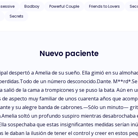
ssessive
Badboy
Powerful Couple
Friends to Lovers
Sec
Secrets
Nuevo paciente
ipal despertó a Amelia de su sueño. Ella gimió en su almohad
s perdidas.Todo de un número desconocido.Dante. M**rd*.Se o
 salió de la cama a trompicones y se puso la bata. Aún en u
leros de aspecto muy familiar de unos cuarenta años que ac
a Dante y su alegre banda de cabrones.—Sólo un minuto— g
.Amelia soltó un profundo suspiro mientras desabrochaba el
Ella sospechaba que estas insignificantes medidas serían inút
s le daban la ilusión de tener el control y creer en estos 