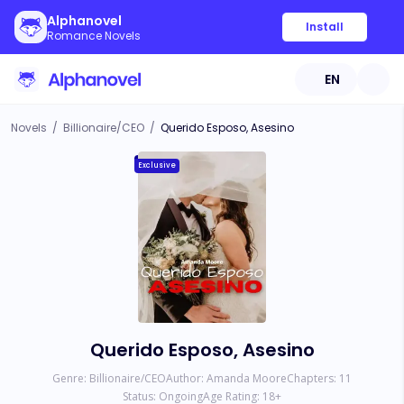
Alphanovel
Install
Romance Novels
EN
Novels
/
Billionaire/CEO
/
Querido Esposo, Asesino
Exclusive
Querido Esposo, Asesino
Genre:
Billionaire/CEO
Author:
Amanda Moore
Chapters:
11
Status:
Ongoing
Age Rating:
18
+