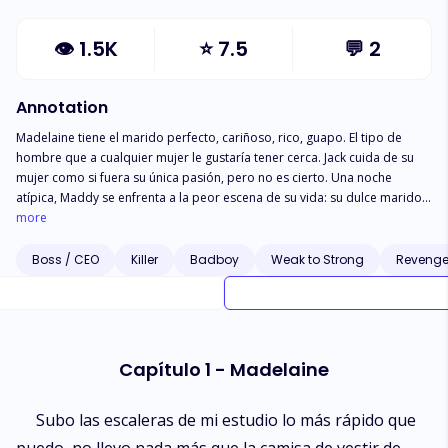
👁
1.5K
⭐
7.5
💬
2
Annotation
Madelaine tiene el marido perfecto, cariñoso, rico, guapo. El tipo de
hombre que a cualquier mujer le gustaría tener cerca. Jack cuida de su
mujer como si fuera su única pasión, pero no es cierto. Una noche
atípica, Maddy se enfrenta a la peor escena de su vida: su dulce marido
asesina brutalmente a una mujer. Recluida en una mansión lejos de todo
more
y en un país que habla otro idioma, es fácil pensar que Maddy es
esquizofrénica mientras lucha por revelar el secreto de Jack. Astra
Boss / CEO
Killer
Badboy
Weak to Strong
Reveng
siempre ha sido un chico problemático, tras salir de la cárcel, lo único
que quiere es conseguir un buen trabajo y seguir la línea, convencido
por su agente de la condicional para hacer un curso de enfermería,
también acepta un trabajo como cuidador de una joven esquizofrénica
en una zona remota mientras intenta convencer a las autoridades de que
Capítulo 1 - Madelaine
su hermana ha desaparecido. Con lo que Jack no contaba es que Astra
ha tenido tiempo de sobra en la cárcel para aprender a hablar otros
idiomas, incluido el de Maddy.
Subo las escaleras de mi estudio lo más rápido que