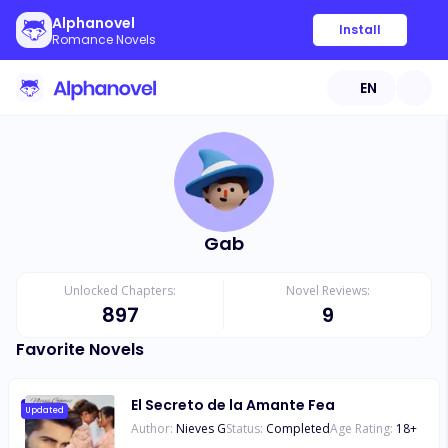
Alphanovel
Install
Romance Novels
EN
Gab
Unlocked Chapters:
Novel Reviews:
897
9
Favorite Novels
El Secreto de la Amante Fea
Updated
Author:
Nieves G
Status:
Completed
Age Rating:
18
+