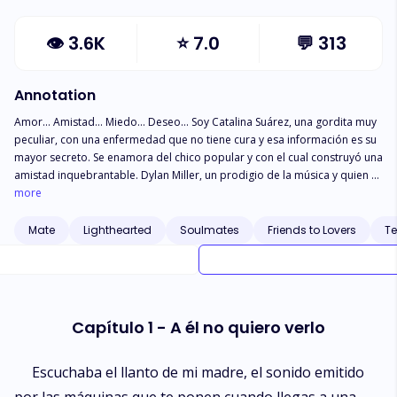
👁
3.6K
⭐
7.0
💬
313
Annotation
Amor… Amistad… Miedo… Deseo… Soy Catalina Suárez, una gordita muy
peculiar, con una enfermedad que no tiene cura y esa información es su
mayor secreto. Se enamora del chico popular y con el cual construyó una
amistad inquebrantable. Dylan Miller, un prodigio de la música y quien se
enamora de su amiga, pero no lo reconoce hasta que estuvo a punto de
more
perderla de por vida. Un joven lleno de conflictos que encuentra en la
familia de su mejor amiga, su salvación. Dos corazones que nacieron
Mate
Lighthearted
Soulmates
Friends to Lovers
T
para ser uno. Una amistad que nos enseña el verdadero significado de
una relación con derechos. Sin embargo, ¿Qué pasaría si para
mantenerla con vida debe convertirse en el ser más odiado?
Capítulo 1 - A él no quiero verlo
Escuchaba el llanto de mi madre, el sonido emitido