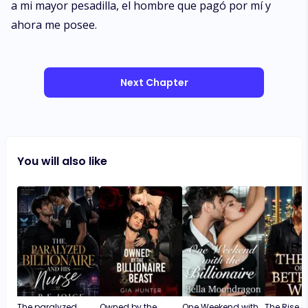
a mi mayor pesadilla, el hombre que pagó por mí y
ahora me posee.
Next Chapter
You will also like
The paralyzed
Owned by the
One Weekend with
The Rise o