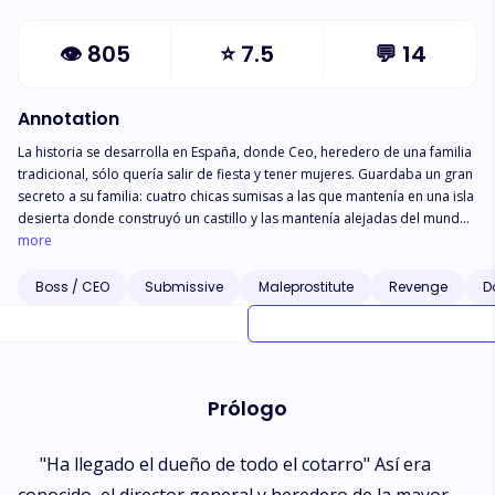
👁
805
⭐
7.5
💬
14
Annotation
La historia se desarrolla en España, donde Ceo, heredero de una familia
tradicional, sólo quería salir de fiesta y tener mujeres. Guardaba un gran
secreto a su familia: cuatro chicas sumisas a las que mantenía en una isla
desierta donde construyó un castillo y las mantenía alejadas del mundo.
Aburrido de su vida acelerada, quería algo nuevo para entretenerse y su
more
familia quería que se hiciera cargo del negocio y le obligara a casarse
rápidamente. Se fue de juerga y quería una sumisa virgen para su
Boss / CEO
Submissive
Maleprostitute
Revenge
D
colección y conoció a la bella e ingenua Melinda, criada por una familia
tradicional. Él descubre que el padre de ella tiene una enorme deuda de
juego y es un político en bancarrota que vive para las apariencias. Ella se
convierte en su quinta sumisa y él se enamora de la chica que hace de su
vida un infierno.
Prólogo
"Ha llegado el dueño de todo el cotarro" Así era