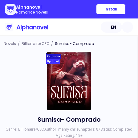
Alphanovel
Install
Romance Novels
EN
Novels
/
Billionaire/CEO
/
Sumisa- Comprado
Exclusive
Updated
Sumisa- Comprado
Genre:
Billionaire/CEO
Author:
mamy chris
Chapters:
87
Status:
Completed
Age Rating:
18
+