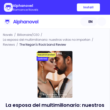
Alphanovel
Install
Romance Novels
EN
Novels
/
Billionaire/CEO
/
La esposa del multimillonario: nuestros votos no importan
/
Reviews
/
The Negan's Rock band Review
Recommended
Updated
La esposa del multimillonario: nuestros