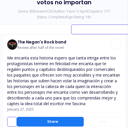
votos no importan
Genre:
Billionaire/CEO
Author:
Favor V April
Chapters:
177
Status:
Completed
Age Rating:
18
+
The Negan's Rock band
Review after half of the novel
Me encanta esta historia espero que tanta intriga entre los
protagonistas termine en felicidad me encanta que te
regalen puntos y capítulos desbloqueados por comercales
los paquetes que ofrecen son muy accesibles y me encantan
las historias que suben hacen volar la imaginación y crear a
los personajes en la cabeza de cada quien la interacción
entre los personajes me encanta como van desarrollando y
describiendo a cada uno para que los comprendas mejor y
captes la idea total del escritor me fascina
January 27, 2025
Share
Like