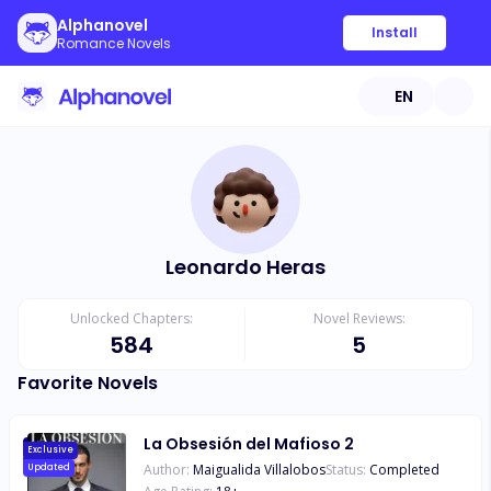
Alphanovel
Install
Romance Novels
EN
Leonardo Heras
Unlocked Chapters:
Novel Reviews:
584
5
Favorite Novels
La Obsesión del Mafioso 2
Exclusive
Author:
Maigualida Villalobos
Status:
Completed
Updated