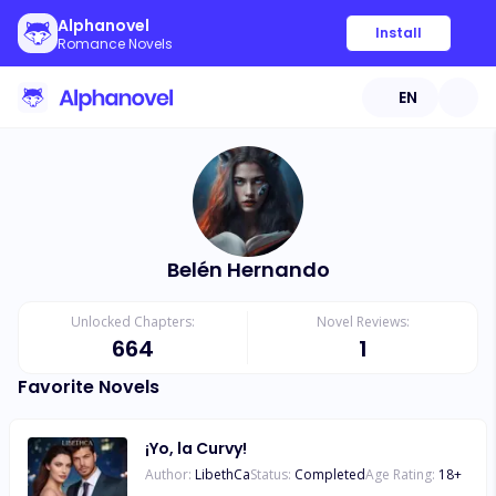
Alphanovel
Install
Romance Novels
EN
Belén Hernando
Unlocked Chapters:
Novel Reviews:
664
1
Favorite Novels
¡Yo, la Curvy!
Author:
LibethCa
Status:
Completed
Age Rating:
18
+