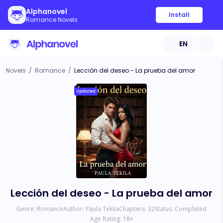
Alphanovel
Install
Romance Novels
EN
Novels
/
Romance
/
Lección del deseo - La prueba del amor
Updated
Lección del deseo - La prueba del amor
Genre:
Romance
Author:
Paula Tekila
Chapters:
32
Status:
Completed
Age Rating:
18
+