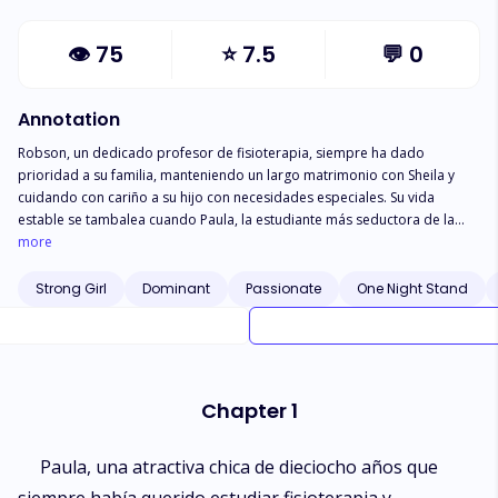
👁
75
⭐
7.5
💬
0
Annotation
Robson, un dedicado profesor de fisioterapia, siempre ha dado
prioridad a su familia, manteniendo un largo matrimonio con Sheila y
cuidando con cariño a su hijo con necesidades especiales. Su vida
estable se tambalea cuando Paula, la estudiante más seductora de la
facultad, menosprecia su seriedad y muestra interés por liarse con otro
more
profesor. El rechazo de Paula hacia Robson desencadena intensas
emociones en él, despertando su latente lado cazador. A medida que se
Strong Girl
Dominant
Passionate
One Night Stand
acercan durante un viaje de estudios, ambos se ven envueltos en una
fuerte atracción sexual. Lo que empezó como un juego de simple deseo
se convierte en algo abrumador, lleno de intensa pasión y con
consecuencias impredecibles cuando regresan a casa. Un tópico caliente
te espera en Lección del deseo - ¡La prueba de amor!
Chapter 1
Paula, una atractiva chica de dieciocho años que