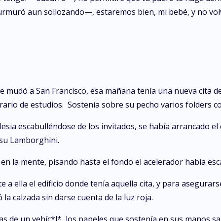
—murmuró aun sollozando—, estaremos bien, mi bebé, y no vo
 mudó a San Francisco, esa mañana tenía una nueva cita de
ario de estudios. Sostenía sobre su pecho varios folders c
esia escabulléndose de los invitados, se había arrancado el c
 su Lamborghini.
 en la mente, pisando hasta el fondo el acelerador había esc
a ella el edificio donde tenía aquella cita, y para asegurars
 la calzada sin darse cuenta de la luz roja.
tas de un vehíc*l*, los papeles que sostenía en sus manos sa