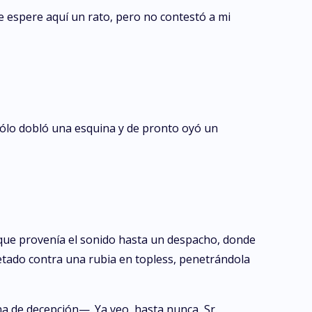
 espere aquí un rato, pero no contestó a mi
, sólo dobló una esquina y de pronto oyó un
 que provenía el sonido hasta un despacho, donde
retado contra una rubia en topless, penetrándola
na de decepción—. Ya veo, hasta nunca, Sr.