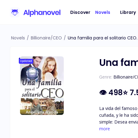
Discover
Novels
Library
Novels
/
Billionaire/CEO
/
Una familia para el solitario CEO.
Una fami
Updated
Genre:
Billionaire/
👁
498
⭐
7.
La vida del famoso 
cuñada, y le ha sido a
simple: Desea envia
quién le recuerda a
more
embargo, el inespe