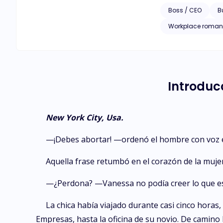
por sacar adelante 
Boss / CEO
B
La inocencia de Av
Workplace roma
involucra demasiado en 
puede convertirse e
de Ava y Hope de tener un papá? Libro ganador de una medalla de excelencia en 
reservados. Este libro está protegido por derechos de autor. Ninguna parte de esta publicación puede ser reproducida, almacenada en sistemas de
recuperación o tra
Introducc
previo y por escrito de la autora. Este es un trabajo de ficción. Los nombres, person
New York City, Usa.
—¡Debes abortar! —ordenó el hombre con voz 
Aquella frase retumbó en el corazón de la mujer
—¿Perdona? —Vanessa no podía creer lo que e
La chica había viajado durante casi cinco horas
Empresas, hasta la oficina de su novio. De camino 