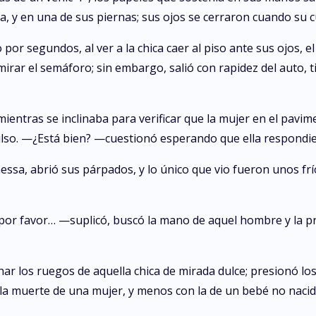
ra, y en una de sus piernas; sus ojos se cerraron cuando su
or segundos, al ver a la chica caer al piso ante sus ojos, el
mirar el semáforo; sin embargo, salió con rapidez del auto, t
entras se inclinaba para verificar que la mujer en el pavimen
pulso. —¿Está bien? —cuestionó esperando que ella respondie
ssa, abrió sus párpados, y lo único que vio fueron unos frí
 por favor… —suplicó, buscó la mano de aquel hombre y la p
ar los ruegos de aquella chica de mirada dulce; presionó lo
n la muerte de una mujer, y menos con la de un bebé no nacid