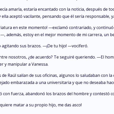
ecía amarla, estaría encantado con la noticia, después de to
ella aceptó vacilante, pensando que él sería responsable, y
iatura en este momento! —exclamó contrariado, y continuó—
te—, además, estoy en el mejor momento de mi carrera, un b
gitando sus brazos. —¡De tu hijo! —vociferó.
entre nosotros, ¿de acuerdo? Te seguiré queriendo. —El hom
ner y manipular a Vanessa.
de Raúl salían de sus oficinas, algunos lo saludaban con l
 dejado embarazada a una universitaria y que no deseaba ha
jó con fuerza, abandonó los brazos del hombre y contestó c
uiere matar a su propio hijo, me das asco!