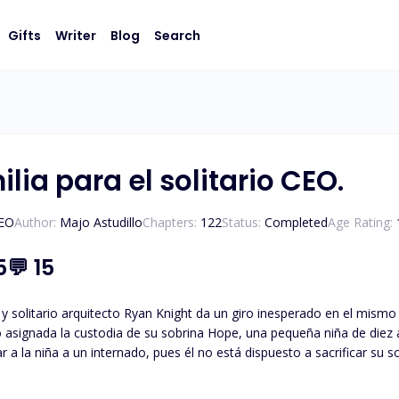
Gifts
Writer
Blog
Search
lia para el solitario CEO.
CEO
Author:
Majo Astudillo
Chapters:
122
Status:
Completed
Age Rating:
5
💬
15
y solitario arquitecto Ryan Knight da un giro inesperado en el mismo
signada la custodia de su sobrina Hope, una pequeña niña de diez años, a quién él
r a la niña a un internado, pues él no está dispuesto a sacrificar su s
 cada instante el engaño de su exnovia Paige, quién lo dejó con el cor
rado escape de Hope hace que lleguen a la vida de Ryan: Vanessa Jo