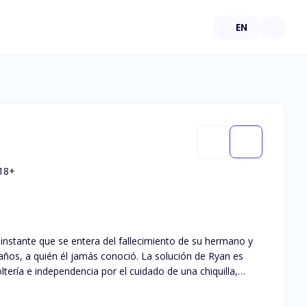
EN
18
+
 instante que se entera del fallecimiento de su hermano y
 jamás conoció. La solución de Ryan es
oltería e independencia por el cuidado de una chiquilla,
azón roto por preferir a su hermano mayor Roger. Sin
hnson una joven madre soltera que ha luchado día y noche