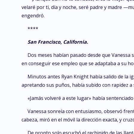
velaré por ti, día y noche, seré padre y madre 
engendró.
****
San Francisco, California.
Dos meses habían pasado desde que Vanessa se
en conseguir ese empleo que se adaptaba a su hor
Minutos antes Ryan Knight había salido de la igl
apretando sus puños, había subido con rapidez a
«Jamás volveré a este lugar» había sentenciado
Vanessa sonreía con entusiasmo, observó frente 
cabeza, miró en el móvil la dirección exacta, y cruzó
De pronto solo escuchó el rechinido de las llan