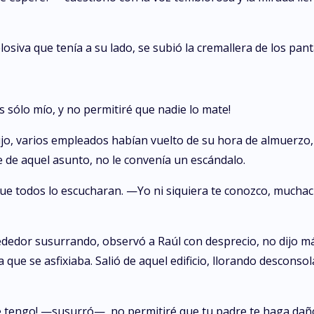
osiva que tenía a su lado, se subió la cremallera de los pan
es sólo mío, y no permitiré que nadie lo mate!
jo, varios empleados habían vuelto de su hora de almuerzo, 
e de aquel asunto, no le convenía un escándalo.
que todos lo escucharan. —Yo ni siquiera te conozco, muchach
rededor susurrando, observó a Raúl con desprecio, no dijo m
que se asfixiaba. Salió de aquel edificio, llorando desconsol
 tengo! —susurró—, no permitiré que tu padre te haga daño