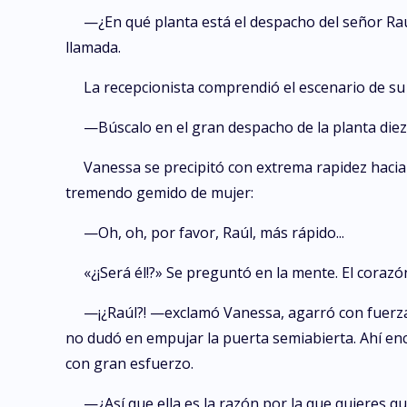
—¿En qué planta está el despacho del señor Raú
llamada.
La recepcionista comprendió el escenario de su
—Búscalo en el gran despacho de la planta diez,
Vanessa se precipitó con extrema rapidez hacia e
tremendo gemido de mujer:
—Oh, oh, por favor, Raúl, más rápido...
«¿¡Será él!?» Se preguntó en la mente. El corazó
—¡¿Raúl?! —exclamó Vanessa, agarró con fuerza 
no dudó en empujar la puerta semiabierta. Ahí enc
con gran esfuerzo.
—¿Así que ella es la razón por la que quieres q