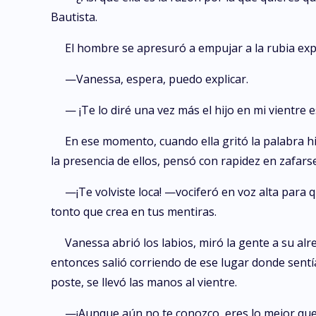
Bautista.
El hombre se apresuró a empujar a la rubia expl
—Vanessa, espera, puedo explicar.
— ¡Te lo diré una vez más el hijo en mi vientre 
En ese momento, cuando ella gritó la palabra hi
la presencia de ellos, pensó con rapidez en zafars
—¡Te volviste loca! —vociferó en voz alta para 
tonto que crea en tus mentiras.
Vanessa abrió los labios, miró la gente a su al
entonces salió corriendo de ese lugar donde sentía 
poste, se llevó las manos al vientre.
—¡Aunque aún no te conozco, eres lo mejor que