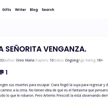
Gifts
Writer
Blog
Search
A SEÑORITA VENGANZA.
CEO
Author:
Oreo Maria
Chapters:
10
Status:
Ongoing
Age Rating:
18
+
💬
1
uertes para escapar. Ciara fingió la suya para regresar y destruir. El mundo de la moda piensa que es u
e camino a la cima. No tienen idea de que es el fantasma que pensar
 está observando demasiado de cerca. El CEO billonario reconoce algo en ella
, y su interés se está convirtiendo en un problema que no contabilizó. Se suponía que la venganza f
ieza que no planeó.