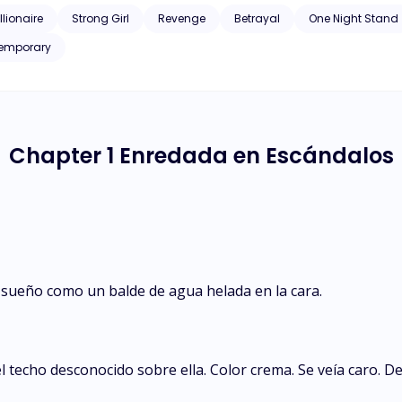
llionaire
Strong Girl
Revenge
Betrayal
One Night Stand
emporary
Chapter 1 Enredada en Escándalos
el sueño como un balde de agua helada en la cara.
techo desconocido sobre ella. Color crema. Se veía caro. D