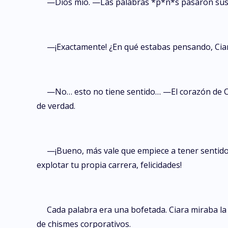
—Dios mío. —Las palabras *p*n*s pasaron sus 
—¡Exactamente! ¿En qué estabas pensando, Ciar
—No… esto no tiene sentido… —El corazón de Cia
de verdad.
—¡Bueno, más vale que empiece a tener sentido rá
explotar tu propia carrera, felicidades!
Cada palabra era una bofetada. Ciara miraba la 
de chismes corporativos.