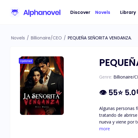
Discover
Novels
Library
Novels
/
Billionaire/CEO
/
PEQUEÑA SEÑORITA VENGANZA.
PEQUEÑ
Updated
Genre:
Billionaire/
👁
55
⭐
5.0
Algunas personas fingen sus m
tratando de abrirs
nueva y viene por todo lo que le robaron. Pero Artemis Prescott la
que no puede ubicar del todo
more
embargo, él es la p