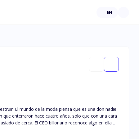
EN
na don nadie
on que enterraron hace cuatro años, solo que con una cara
uera simple. Sin