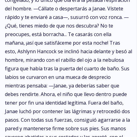
congelado, y lo único que oía era la pesada respiración
del hombre. —Cállate o despertarás a Janae. Vístete
rápido y te enviaré a casa—, susurró con voz ronca. —
¿Qué, tienes miedo de que nos descubra? No te
preocupes, está borracha... Te casarás con ella
mañana, ¡así que satisfáceme por esta noche! Tras
esto, Ashlynn Hancock se inclinó hacia delante y besó al
hombre, mirando con el rabillo del ojo a la nebulosa
figura que había tras la puerta del cuarto de baño. Sus
labios se curvaron en una mueca de desprecio
mientras pensaba: —Janae, ya deberías saber que
debes rendirte. Ahora, el niño que llevo dentro puede
tener por fin una identidad legítima. Fuera del baño,
Janae luchó por contener las lágrimas y retrocedió dos
pasos. Con todas sus fuerzas, consiguió agarrarse a la
pared y mantenerse firme sobre sus pies. Sus manos