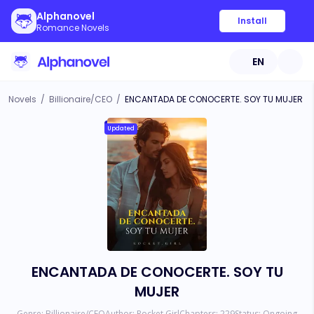
Alphanovel
Install
Romance Novels
EN
Novels
/
Billionaire/CEO
/
ENCANTADA DE CONOCERTE. SOY TU MUJER
Updated
ENCANTADA DE CONOCERTE. SOY TU
MUJER
Genre:
Billionaire/CEO
Author:
Rocket.Girl
Chapters:
229
Status:
Ongoing