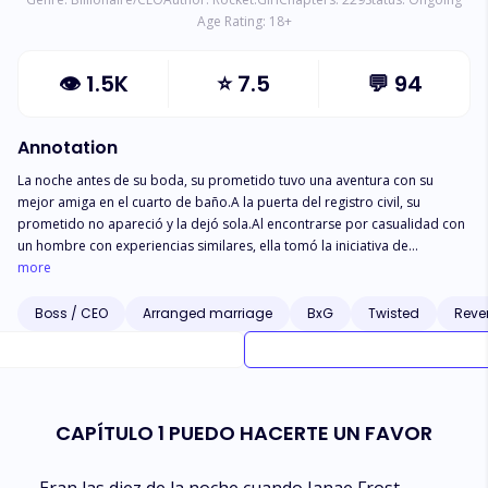
Age Rating:
18
+
👁
1.5K
⭐
7.5
💬
94
Annotation
La noche antes de su boda, su prometido tuvo una aventura con su
mejor amiga en el cuarto de baño.A la puerta del registro civil, su
prometido no apareció y la dejó sola.Al encontrarse por casualidad con
un hombre con experiencias similares, ella tomó la iniciativa de
acercarse: —Sr. Grant, si no puede encontrar novia por el momento,
more
¿por qué no piensa en mí? —Él aceptó de buen grado. Dos extraños
familiares estarían unidos desde entonces.Ella no sentía amor por él, y la
Boss / CEO
Arranged marriage
BxG
Twisted
Reve
intención original de casarse con él era sólo para vengarse de su
prometido.Pero ambos no esperaban que el amor llegara tan rápido,
como un Tornado.
CAPÍTULO 1 PUEDO HACERTE UN FAVOR