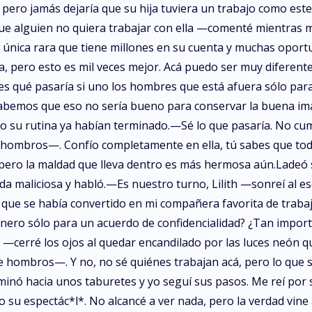
pero jamás dejaría que su hija tuviera un trabajo como est
ue alguien no quiera trabajar con ella —comenté mientras m
 la única rara que tiene millones en su cuenta y muchas opor
 pero esto es mil veces mejor. Acá puedo ser muy diferente
 qué pasaría si uno los hombres que está afuera sólo para ve
sabemos que eso no sería bueno para conservar la buena ima
o su rutina ya habían terminado.—Sé lo que pasaría. No cum
hombros—. Confío completamente en ella, tú sabes que todo
ero la maldad que lleva dentro es más hermosa aún.Ladeó 
a maliciosa y habló.—Es nuestro turno, Lilith —sonreí al es
ica que se había convertido en mi compañera favorita de tr
ero sólo para un acuerdo de confidencialidad? ¿Tan importa
—cerré los ojos al quedar encandilado por las luces neón 
hombros—. Y no, no sé quiénes trabajan acá, pero lo que sí 
nó hacia unos taburetes y yo seguí sus pasos. Me reí por
su espectác*l*. No alcancé a ver nada, pero la verdad vine 