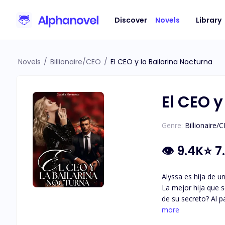
Discover
Novels
Library
Novels
/
Billionaire/CEO
/
El CEO y la Bailarina Nocturna
El CEO y
Genre:
Billionaire/
👁
9.4K
⭐
7
Alyssa es hija de un gran 
La mejor hija que se podría tener. O bueno, eso es lo que todos piensan. ¿Qué pa
de su secreto? Al parecer de noche es otra, y lo que menos quiere es que alguien le cuente a su familia que es la mejor bailarina exótica de Bellamy
more
Nightclub.