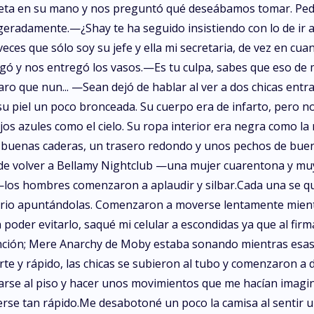
reta en su mano y nos preguntó qué deseábamos tomar. Pedi
eradamente.—¿Shay te ha seguido insistiendo con lo de ir a
 veces que sólo soy su jefe y ella mi secretaria, de vez en c
egó y nos entregó los vasos.—Es tu culpa, sabes que eso de 
ro que nun... —Sean dejó de hablar al ver a dos chicas entra
su piel un poco bronceada. Su cuerpo era de infarto, pero no
ojos azules como el cielo. Su ropa interior era negra como la
as buenas caderas, un trasero redondo y unos pechos de b
s de volver a Bellamy Nightclub —una mujer cuarentona y mu
h! —los hombres comenzaron a aplaudir y silbar.Cada una se q
nario apuntándolas. Comenzaron a moverse lentamente mient
poder evitarlo, saqué mi celular a escondidas ya que al firm
nción; Mere Anarchy de Moby estaba sonando mientras esas 
 y rápido, las chicas se subieron al tubo y comenzaron a d
tirarse al piso y hacer unos movimientos que me hacían imag
se tan rápido.Me desabotoné un poco la camisa al sentir u