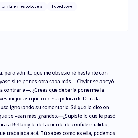
From Enemies to Lovers
Fated Love
iva, pero admito que me obsesioné bastante con
payaso si te pones otra capa más —Chyler se apoyó
la contraria—. ¿Crees que debería ponerme la
ves mejor así que con esa peluca de Dora la
se ignorando su comentario. Sé que lo dice en
que se vean más grandes.—¿Supiste lo que le pasó
ara a Bellamy lo del acuerdo de confidencialidad,
 que trabajaba acá. Tú sabes cómo es ella, podemos