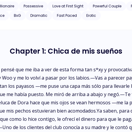
llionaire
Possessive
Love at First Sight
Powerful Couple
nce
BxG
Dramatic
Fast Paced
Erotic
Chapter 1: Chica de mis sueños
a pensé que me iba a ver de esta forma tan s*xy y provocat
y Woo y me lo volví a pasar por los labios.—Vas a parecer 
tan los payasos —me puse una capa más sólo para llevarle 
que me había puesto. Me miró de arriba a abajo y negó.—Te 
uca de Dora hace que mis ojos se vean hermosos —me la pu
que mis pechos estuvieran bien acomodados.Ya saben, para 
que como lo hice contigo, le ofrecí el dinero para que le pag
—Uno de los clientes del club conocía a su madre y le contó