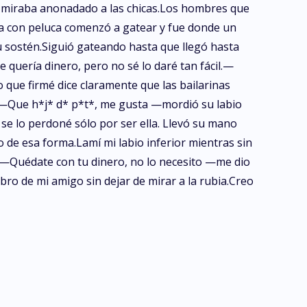
 miraba anonadado a las chicas.Los hombres que
ca con peluca comenzó a gatear y fue donde un
 su sostén.Siguió gateando hasta que llegó hasta
quería dinero, pero no sé lo daré tan fácil.—
que firmé dice claramente que las bailarinas
a.—Que h*j* d* p*t*, me gusta —mordió su labio
 se lo perdoné sólo por ser ella. Llevó su mano
o de esa forma.Lamí mi labio inferior mientras sin
os.—Quédate con tu dinero, no lo necesito —me dio
ro de mi amigo sin dejar de mirar a la rubia.Creo