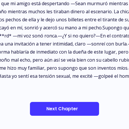
eo que mi amigo está despertando —Sean murmuró mientras
año mientras muchos les tiraban dinero al escenario. La chi
s pechos de ella y le dejo unos billetes entre el tirante de
ayó en mí, sonrió y acercó su mano a mi pecho.Supongo que 
m**rd* —mi voz sonó ronca.—¿Y si no quiero?—En el contrato 
a una invitación a tener intimidad, claro —sonreí con burl
forma hablaría de inmediato con la dueña de este lugar, pero
 moño mal echo, pero aún así se veía bien con su cabello rubi
í se me hizo muy familiar, pero supongo que son inventos mí
asta yo sentí esa tensión sexual, me excité —golpeé el homb
Next Chapter