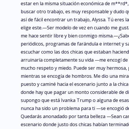
estar en la misma situación económica de m**rd*, 
buscar otro trabajo, es muy responsable y dudo q
así de fácil encontrar un trabajo, Alyssa. Tú eres
elige este.—Ser modelo de vez en cuando me gusta,
me hace sentir libre y bien conmigo misma.—¿Sabes
periódicos, programas de farándula e internet y 
escuchar como las dos chicas que estaban haciend
arruinaría completamente su vida —me encogí de 
mucho respeto y miedo. Puede ser muy hermosa, p
mientras se encogía de hombros. Me dio una mirad
puesto y caminé hacia el escenario junto a la ch
donde hay que pagar un monto considerable de din
supongo que está Ivanka Trump o alguna de esas 
nunca ha sido un problema para ti —se encogió de 
Quedarás anonadado por tanta belleza —Sean cami
escenario donde justo dos chicas habían terminado 