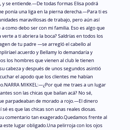
e, y se entiende.—De todas formas Elisa podrá
e ponía una liga en la pierna derecha.—Para ti es
tunidades maravillosas de trabajo, pero aún así
 a como debo ser con mi familia. Eso es algo que
rte a ti abriera la boca? Saldrías en todos los
gen de tu padre —se arregló el cabello al
pliríael acuerdo y Bellamy lo demandaría y
s los hombres que vienen al club le tienen
su cabeza y después de unos segundos asintió
cuchar el apodo que los clientes me habían
abajo.NARRA MIKKEL:—¿Por qué me traes a un lugar
ntes son las chicas que bailan acá? No sé,
que parpadeaban de morado a rojo.—El dinero
sé es que las chicas son unas reales diosas.
 su comentario tan exagerado.Quedamos frente al
a este lugar obligado.Una pelirroja con los ojos