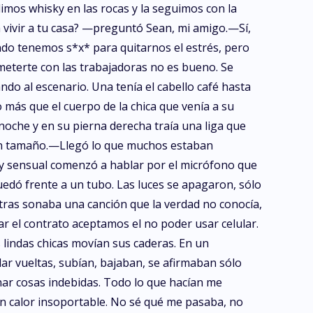
mos whisky en las rocas y la seguimos con la
 vivir a tu casa? —preguntó Sean, mi amigo.—Sí,
uando tenemos s*x* para quitarnos el estrés, pero
meterte con las trabajadoras no es bueno. Se
ndo al escenario. Una tenía el cabello café hasta
 más que el cuerpo de la chica que venía a su
 noche y en su pierna derecha traía una liga que
uen tamaño.—Llegó lo que muchos estaban
y sensual comenzó a hablar por el micrófono que
uedó frente a un tubo. Las luces se apagaron, sólo
ras sonaba una canción que la verdad no conocía,
ar el contrato aceptamos el no poder usar celular.
lindas chicas movían sus caderas. En un
ar vueltas, subían, bajaban, se afirmaban sólo
inar cosas indebidas. Todo lo que hacían me
n calor insoportable. No sé qué me pasaba, no