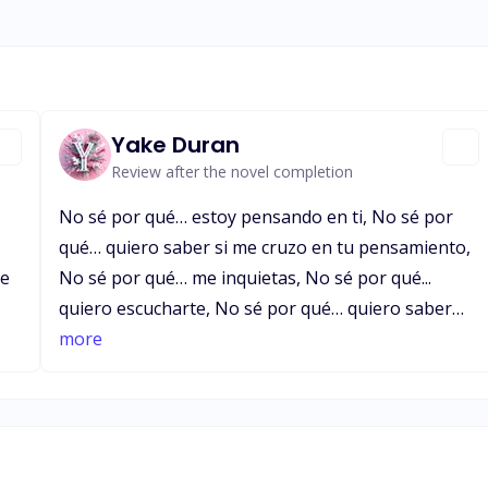
Yake Duran
Review after the novel completion
No sé por qué… estoy pensando en ti, No sé por
qué… quiero saber si me cruzo en tu pensamiento,
ce
No sé por qué… me inquietas, No sé por qué...
quiero escucharte, No sé por qué… quiero saber
 a
más de ti, No sé por qué… quiero inspirarte, No sé
more
ue
por qué… quiero que me busques, No sé por qué…
he escrito estas letras para ti. Por alguna razón
que desconozco… Quiero estar cerca de ti…
Provocar una sonrisa, Ver cómo te pones si logro