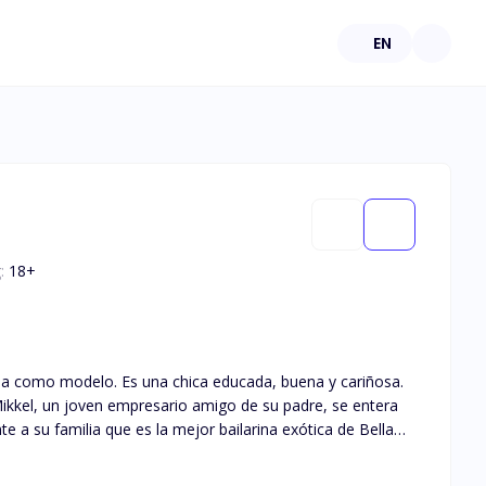
EN
:
18
+
ucada, buena y cariñosa.