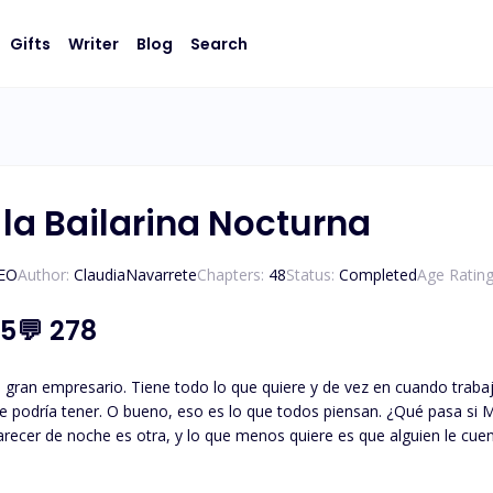
Gifts
Writer
Blog
Search
 la Bailarina Nocturna
CEO
Author:
ClaudiaNavarrete
Chapters:
48
Status:
Completed
Age Rating
.5
💬
278
empresario. Tiene todo lo que quiere y de vez en cuando trabaja como modelo. Es una chica ed
sa si Mikkel, un joven empresario amigo de su padre, se entera
 ¿Qué estará dispuesta a hacer con tal de que Mikkel no diga ni una palabra?