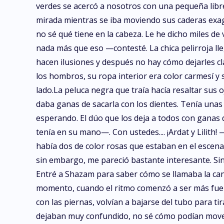
verdes se acercó a nosotros con una pequeña lib
mirada mientras se iba moviendo sus caderas exag
no sé qué tiene en la cabeza. Le he dicho miles de
nada más que eso —contesté. La chica pelirroja ll
hacen ilusiones y después no hay cómo dejarles cla
los hombros, su ropa interior era color carmesí y 
lado.La peluca negra que traía hacía resaltar sus 
daba ganas de sacarla con los dientes. Tenía un
esperando. El dúo que los deja a todos con gana
tenía en su mano—. Con ustedes.... ¡Ardat y Lilit
había dos de color rosas que estaban en el esce
sin embargo, me pareció bastante interesante. Sin 
Entré a Shazam para saber cómo se llamaba la ca
momento, cuando el ritmo comenzó a ser más fuerte
con las piernas, volvían a bajarse del tubo para 
dejaban muy confundido, no sé cómo podían mover