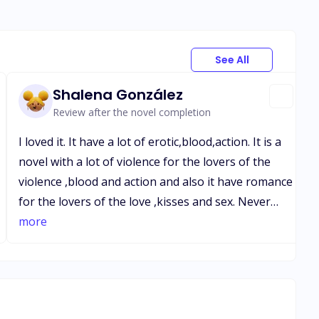
See All
Shalena González
Review after the novel completion
I loved it. It have a lot of erotic,blood,action. It is a
novel with a lot of violence for the lovers of the
violence ,blood and action and also it have romance
for the lovers of the love ,kisses and sex. Never
forget that better lovers start being enemies or
more
bad friends. The
bad,possessive,arrogant,danger,rich,gangster boy
madly in love with the helpless,scary,orphan girl.
The love is a dangerous felling for a world painted