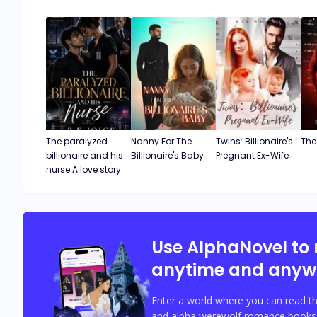
The paralyzed
Nanny For The
Twins: Billionaire's
The
billionaire and his
Billionaire's Baby
Pregnant Ex-Wife
nurse:A love story
Use AlphaNovel to
anytime and anyw
Enter a world where you can read th
and alpha werewolf romance books w