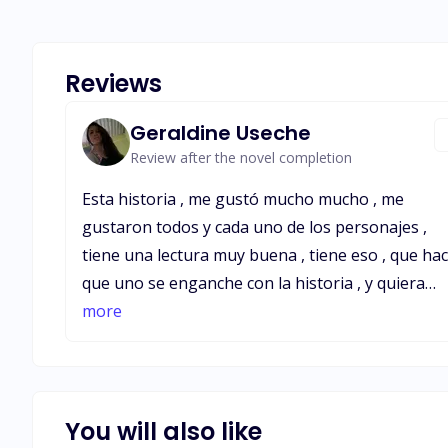
Reviews
Geraldine Useche
Review after the novel completion
Esta historia , me gustó mucho mucho , me
gustaron todos y cada uno de los personajes ,
tiene una lectura muy buena , tiene eso , que ha
que uno se enganche con la historia , y quiera
seguir leyendo , muy fluida y se entiende . Felicito
more
la escritora , por su gran trabajo , me gustó lo q
hizo con cada personaje , el final estuvo un poco
rápido , pero aún así está bien .
You will also like