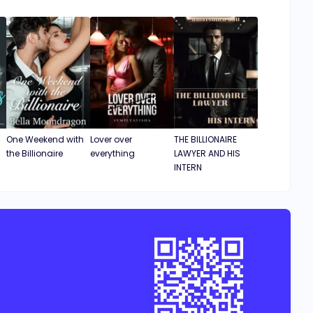
in blood
One Weekend with
Lover over
THE BILLIONAIRE
the Billionaire
everything
LAWYER AND HIS
INTERN