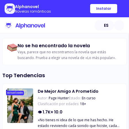
Alphanovel
Instalar
Novelas románticas
ES
No se ha encontrado la novela
Vaya, parece que no encontramos la novela que estás
buscando. Prueba a elegir una novela de «Lo más popular».
Top Tendencias
De Mejor Amigo A Prometido
Actualizado
Autor:
Page Hunter
Estado:
En curso
Clasificación por edades:
18
+
👁
1.7K
⭐
10.0
«No tienes ni idea de lo que me has hecho. He
estado reviviendo cada sonido que hiciste, cada