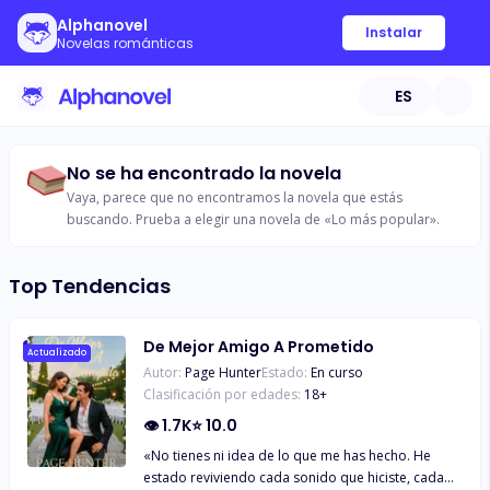
Alphanovel
Instalar
Novelas románticas
ES
No se ha encontrado la novela
Vaya, parece que no encontramos la novela que estás
buscando. Prueba a elegir una novela de «Lo más popular».
Top Tendencias
De Mejor Amigo A Prometido
Actualizado
Autor:
Page Hunter
Estado:
En curso
Clasificación por edades:
18
+
👁
1.7K
⭐
10.0
«No tienes ni idea de lo que me has hecho. He
estado reviviendo cada sonido que hiciste, cada