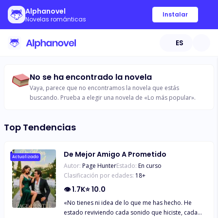
Alphanovel
Instalar
Novelas románticas
ES
No se ha encontrado la novela
Vaya, parece que no encontramos la novela que estás
buscando. Prueba a elegir una novela de «Lo más popular».
Top Tendencias
De Mejor Amigo A Prometido
Actualizado
Autor:
Page Hunter
Estado:
En curso
Clasificación por edades:
18
+
👁
1.7K
⭐
10.0
«No tienes ni idea de lo que me has hecho. He
estado reviviendo cada sonido que hiciste, cada