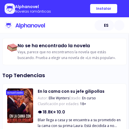
Alphanovel
Instalar
Novelas románticas
ES
No se ha encontrado la novela
Vaya, parece que no encontramos la novela que estás
buscando. Prueba a elegir una novela de «Lo más popular».
Top Tendencias
En la cama con su jefe gilipollas
Actualizado
Autor:
Ellie Wynters
Estado:
En curso
Clasificación por edades:
18
+
👁
18.8K
⭐
10.0
Blair llega a casa y se encuentra a su prometido en
la cama con su prima Laura. Está decidida a no