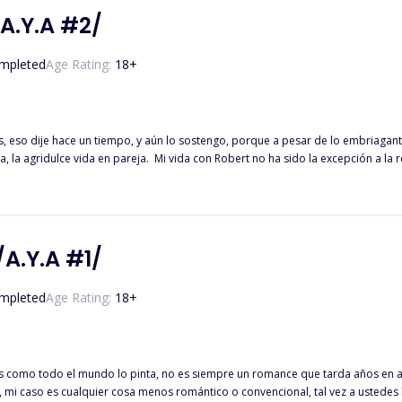
 /A.Y.A #2/
mpleted
Age Rating:
18
+
, eso dije hace un tiempo, y aún lo sostengo, porque a pesar de lo embriagante 
do la excepción a la regla, a pesar de haberme prometido estar juntos siempre, de
inseguridades y los problemas nunca faltaron en nuestro día a día, sobre tod
d que me quedaba después de mudarme a Londres con el hombre al que amaba, c
, con un hombre como Robert Dawson ¿cómo no iba yo a volverme loco de pasión por él? (Segunda pa
/A.Y.A #1/
mpleted
Age Rating:
18
+
s como todo el mundo lo pinta, no es siempre un romance que tarda años en a
, mi caso es cualquier cosa menos romántico o convencional, tal vez a usted