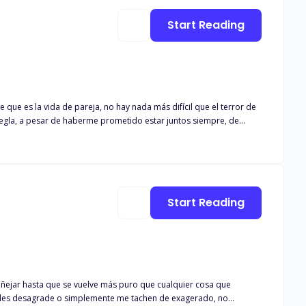
Start Reading
que es la vida de pareja, no hay nada más difícil que el terror de
o cuando la palabra "matrimonio" hizo acto de presencia, solo para
uyos besos y caricias atrofiaban mi sentido común, y me hacían
rte de la bilogía "Amor Y
Start Reading
ñejar hasta que se vuelve más puro que cualquier cosa que
es les desagrade o simplemente me tachen de exagerado, no