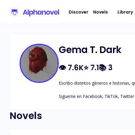
Discover
Novels
Library
Gema T. Dark
👁
7.6K
⭐
7.1
📚
3
Escribo distintos géneros e historias, q
Sigueme en Facebook, TikTok, Twitte
Novels