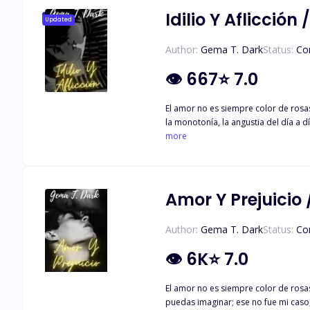
Idilio Y Aflicción
Updated
Author:
Gema T. Dark
Status:
Co
👁
667
⭐
7.0
El amor no es siempre color de rosas
la monotonía, la angustia del día a día, la agridulce vida en pareja. Mi vida con Robert no ha si
jurarme cada día que me amaba, las 
more
desestabilizar la poca tranquilida
caer totalmente rendido a sus pies; y es que
Aflicción").
Amor Y Prejuicio 
Author:
Gema T. Dark
Status:
Co
👁
6K
⭐
7.0
El amor no es siempre color de rosa
puedas imaginar; ese no fue mi caso