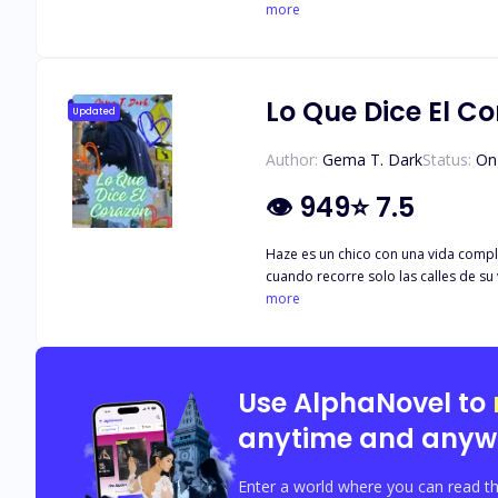
pretendo agradarles, solo quiero c
more
totalmente compleja, les invito a es
Lo Que Dice El C
Updated
Author:
Gema T. Dark
Status:
On
👁
949
⭐
7.5
Haze es un chico con una vida compli
cuando recorre solo las calles de su vecindario, su vida es cualquier cosa,
pelirrojo que no deja de observarlo 
more
sentido, y menos sentido tiene el he
hermosos y misteriosos ojos verdes
Use AlphaNovel to
anytime and anyw
Enter a world where you can read th