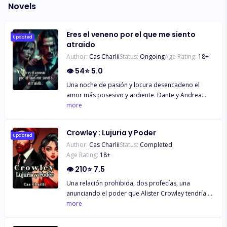
Novels
Eres el veneno por el que me siento
Updated
atraido
Author:
Cas Charlii
Status:
Ongoing
Age Rating:
18
+
👁
54
⭐
5.0
Una noche de pasión y locura desencadeno el
amor más posesivo y ardiente. Dante y Andrea
entraran en juegos del destino que trataran de
more
separarlo, su pasado, su presente y el corazón de
ambos se verá en juegos con sus sentimientos, sin
Crowley : Lujuria y Poder
embargo, su amor solo se hará cada vez más y
Updated
Author:
Cas Charlii
Status:
Completed
más fuerte, pero tendrán que enfrentarse a ellos
Age Rating:
18
+
mismos para poder estar juntos al final...
👁
210
⭐
7.5
Una relación prohibida, dos profecías, una
anunciando el poder que Alister Crowley tendría y
la otra diciendo cómo Elahe Kasebi sería quien
more
matara a Alister. Dos profecías de las cuales no
sabían nada pues ninguno de los dos se conocía