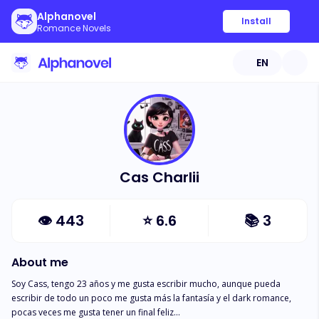
Alphanovel
Install
Romance Novels
EN
Cas Charlii
👁
443
⭐
6.6
📚
3
About me
Soy Cass, tengo 23 años y me gusta escribir mucho, aunque pueda 
escribir de todo un poco me gusta más la fantasía y el dark romance, 
pocas veces me gusta tener un final feliz...