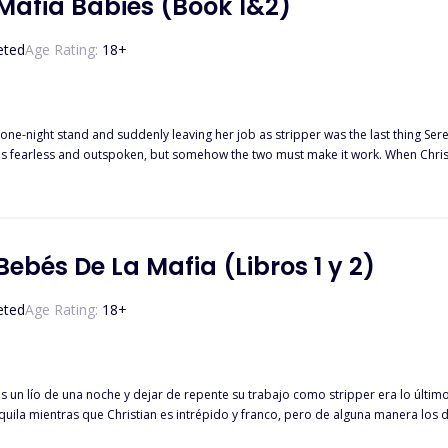
 Mafia Babies (Book 1&2)
eted
Age Rating:
18
+
 one-night stand and suddenly leaving her job as stripper was the last thing Ser
he luxurious life the women live while Christian is fighting as hard as he can to k
t plans don't always go as expected. Will
Christian be able to protect the mother of h
ebés De La Mafia (Libros 1 y 2)
eted
Age Rating:
18
+
 un lío de una noche y dejar de repente su trabajo como stripper era lo último
quila mientras que Christian es intrépido y franco, pero de alguna manera los
la intenta por todos los medios encajar en la familia y en la lujosa vida que l