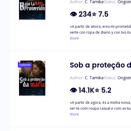
Author:
C. Tamika
Status:
Ongoi
👁
234
⭐
7.5
«A partir de ahora, eres mi prometi
verte con ropa de diario y con tus 
camino de Alessio Fanucci, un pelig
more
mansión Fanucci y mantener la mayor
compromiso concertado con su ex y ne
callada Jimena como nada más que u
las líneas entre lo falso y la reali
Sob a proteção 
Updated
de Jimena, amenazando su nueva y cóm
si eso significa formar una alianza c
Author:
C. Tamika
Status:
Ongoi
mantendrán los nuevos lazos de Jim
👁
14.1K
⭐
5.2
«A partir de agora, és a minha noiv
ver-te com roupa casual e com as 
esquecer, cruza o caminho de Alessi
more
doméstica na mansão dos Fanucci e m
Alessio, rompe o noivado arranjado 