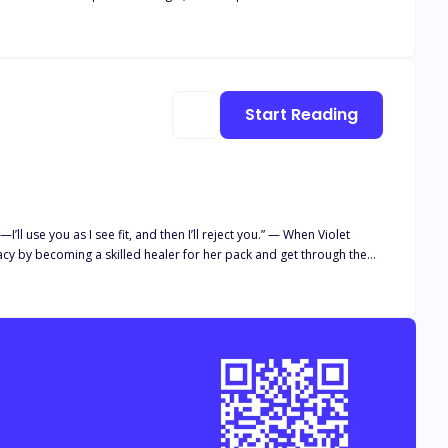
e than his pawn. Meanwhile, she sees Alessio as nothing more than
to blur, and they discover they have more in common than they
Start Reading
 at stake, will
cy by becoming a skilled healer for her pack and get through the
n’t enough, Violet
rom? What is the secret behind her eyes? And has her whole life