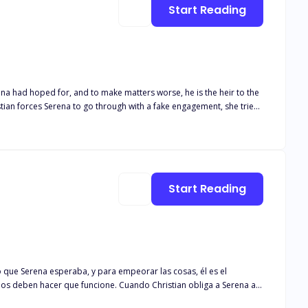
Start Reading
ena had hoped for, and to make matters worse, he is the heir to the
eep his family safe, but everything takes a turn when the hidden truth
is unborn child? And will they end up breaking the rules? But most importantly, will he be able to keep his promise?
Start Reading
 que Serena esperaba, y para empeorar las cosas, él es el
 dos deben hacer que funcione. Cuando Christian obliga a Serena a
levan las mujeres, mientras Christian lucha todo lo que puede por