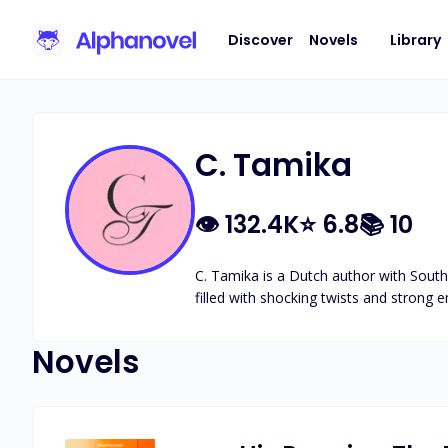
Discover
Novels
Library
C. Tamika
👁
132.4K
⭐
6.8
📚
10
C. Tamika is a Dutch author with South
filled with shocking twists and strong em
Novels