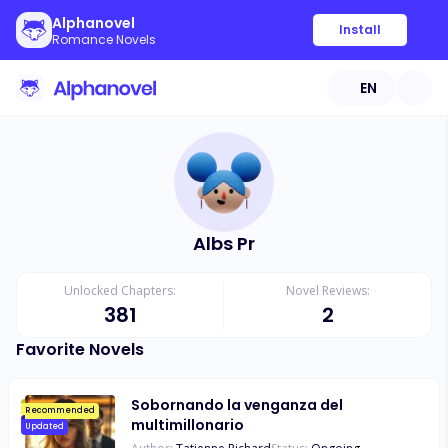
Alphanovel
Install
Romance Novels
EN
Albs Pr
Unlocked Chapters:
Novel Reviews:
381
2
Favorite Novels
Sobornando la venganza del
Recommended
multimillonario
Updated