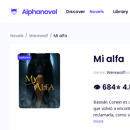
Discover
Novels
Library
Novels
/
Werewolf
/
Mi alfa
Mi alfa
Updated
Genre:
Werewolf
Au
👁
684
⭐
4.
Bastián Corwin es u
que volvió a encon
reclamarla, como s
more