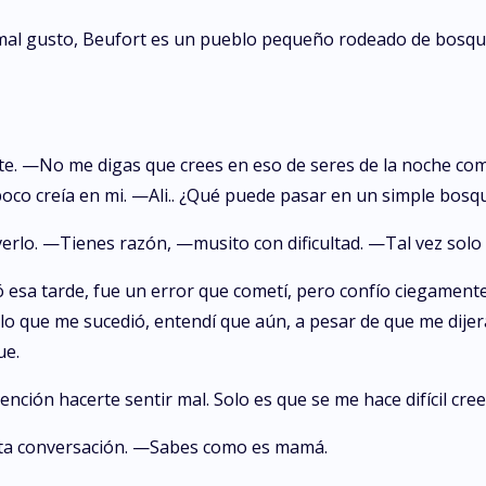
mal gusto, Beufort es un pueblo pequeño rodeado de bosques
. —No me digas que crees en eso de seres de la noche como
poco creía en mi. —Ali.. ¿Qué puede pasar en un simple bosq
verlo. —Tienes razón, —musito con dificultad. —Tal vez solo
 esa tarde, fue un error que cometí, pero confío ciegamente
lo que me sucedió, entendí que aún, a pesar de que me dije
ue.
ción hacerte sentir mal. Solo es que se me hace difícil cree
sta conversación. —Sabes como es mamá.