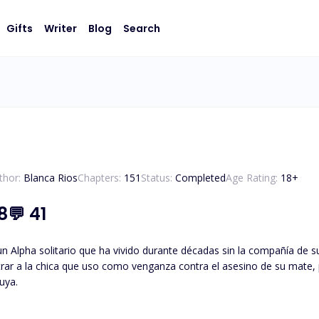
Gifts
Writer
Blog
Search
thor:
Blanca Rios
Chapters:
151
Status:
Completed
Age Rating:
18
+
8
💬
41
n Alpha solitario que ha vivido durante décadas sin la compañía de 
trar a la chica que uso como venganza contra el asesino de su mate
uya.