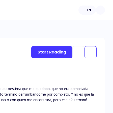
EN
Start Reading
nó derrumbándome por completo. Y no es que la
 iba o con quien me encontrara, pero ese día terminó
 la única persona que nunca me había menospreciado. Tal
ciéndolo justo frente a todos, en mi fiesta de cumpleaños