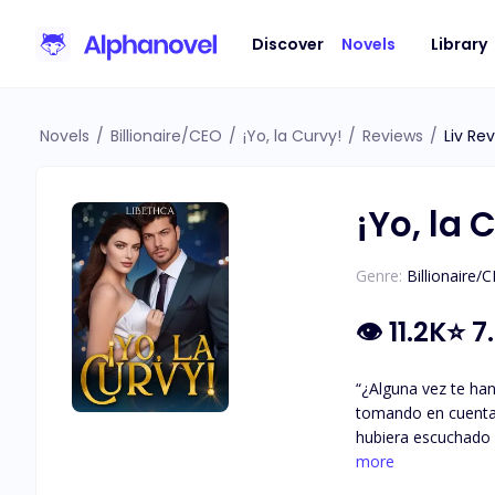
Discover
Novels
Library
Novels
/
Billionaire/CEO
/
¡Yo, la Curvy!
/
Reviews
/
Liv Re
¡Yo, la 
Genre:
Billionaire/
👁
11.2K
⭐
7
“¿Alguna vez te han dicho lo asquerosa que eres?” Es
tomando en cuenta t
hubiera escuchado 
siendo uno de los p
more
parece que no fue l