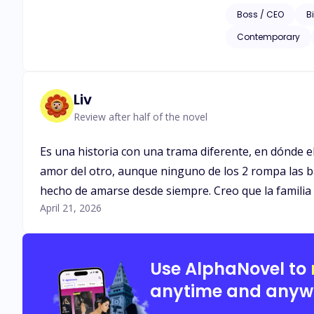
número dieciocho. ¿Podría haber algo más vergonzoso que eso? Pues si… Las risas y las burlas que siguieron a esa triste y devastadora escena,
Boss / CEO
Bi
llenaron el espacio
Contemporary
plan hubiera sido 
Di varios pasos atr
salón. Entonces su
sea la caso. Y sé q
Liv
aquella joven inseg
Review after half of the novel
O eso creí, hasta 
Es una historia con una trama diferente, en dónde 
amor del otro, aunque ninguno de los 2 rompa las ba
hecho de amarse desde siempre. Creo que la familia
April 21, 2026
Use AlphaNovel to
anytime and anyw