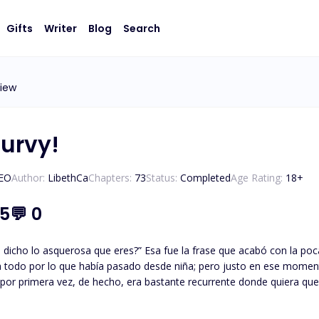
Gifts
Writer
Blog
Search
view
Curvy!
CEO
Author:
LibethCa
Chapters:
73
Status:
Completed
Age Rating:
18
+
.5
💬
0
a fue la frase que acabó con la poca autoestima que me quedaba, que no era demasiada
odo por lo que había pasado desde niña; pero justo en ese momento termi
por primera vez, de hecho, era bastante recurrente donde quiera que
eores de mi vida, cuando aquella ruin locución, salió de la boca de
o suficiente como para destrozarme la vida y prefirió asegurarse, ha