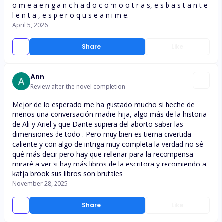
o m e a e n g a n c h a d o c o m o o t r a s, e s b a s t a n t e
l e n t a , e s p e r o q u s e a n i m e.
April 5, 2026
Share
Like
Ann
Review after the novel completion
Mejor de lo esperado me ha gustado mucho si heche de
menos una conversación madre-hija, algo más de la historia
de Ali y Ariel y que Dante supiera del aborto saber las
dimensiones de todo . Pero muy bien es tierna divertida
caliente y con algo de intriga muy completa la verdad no sé
qué más decir pero hay que rellenar para la recompensa
miraré a ver si hay más libros de la escritora y recomiendo a
katja brook sus libros son brutales
November 28, 2025
Share
Like