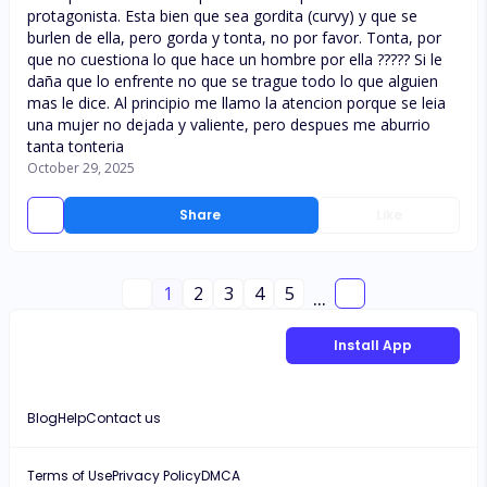
protagonista. Esta bien que sea gordita (curvy) y que se
burlen de ella, pero gorda y tonta, no por favor. Tonta, por
que no cuestiona lo que hace un hombre por ella ????? Si le
daña que lo enfrente no que se trague todo lo que alguien
mas le dice. Al principio me llamo la atencion porque se leia
una mujer no dejada y valiente, pero despues me aburrio
tanta tonteria
October 29, 2025
Share
Like
1
2
3
4
5
...
Install App
Blog
Help
Contact us
Terms of Use
Privacy Policy
DMCA