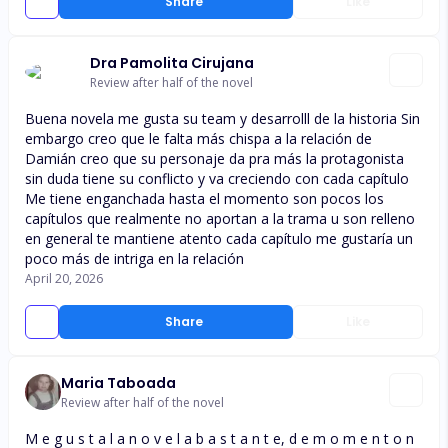
Share
Like
Dra Pamolita Cirujana
Review after half of the novel
Buena novela me gusta su team y desarrolll de la historia Sin
embargo creo que le falta más chispa a la relación de
Damián creo que su personaje da pra más la protagonista
sin duda tiene su conflicto y va creciendo con cada capítulo
Me tiene enganchada hasta el momento son pocos los
capítulos que realmente no aportan a la trama u son relleno
en general te mantiene atento cada capítulo me gustaría un
poco más de intriga en la relación
April 20, 2026
Share
Like
Maria Taboada
Review after half of the novel
M e g u s t a l a n o v e l a b a s t a n t e, d e m o m e n t o n