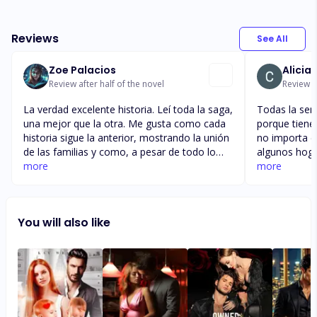
Reviews
See All
Zoe Palacios
Alicia
Review after half of the novel
Review a
La verdad excelente historia. Leí toda la saga,
Todas la seri
una mejor que la otra. Me gusta como cada
porque tiene
historia sigue la anterior, mostrando la unión
no importa e
de las familias y como, a pesar de todo lo
algunos hoga
vivenciado, siguen unidos apoyándose unos
more
y su que la 
more
a otros. SiMPRE el padre Castro como eje
pregnado a ta
central de las decisiones de todos los
estoy agrade
integrantes de estás maravillosas historias.
enseñanzas s
You will also like
Ansío seguir las historias de los más
oportunidade
pequeños en sus vidas adultas también. La
aprovechar e
verdad súper recomendable y atrapante.
de esa desas
Súper llevadera la lectura.