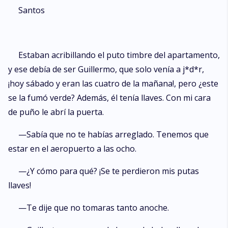
recordaba siempre la misma mujer del pasado. A pesar de haber
Santos
terminado porque el amor se acabó… Sin embargo, todo en él cambió
cuando le llegó una invitación para una boda y ahí comprendió que él
era historia en su vida. Natalia Salamanca, le costó superar esa tarde
cuando le dijo que ya no sentía lo mismo y había dejado de amarla, cayó
Estaban acribillando el puto timbre del apartamento,
en una gran soledad y tardó en superar ese fracaso. Ahora se encuentra
y ese debía de ser Guillermo, que solo venía a j*d*r,
con la ilusión de formar un hogar… Ya no podía quedarse en el pasado,
él continuó su vida, ella debía realizar la suya.
¡hoy sábado y eran las cuatro de la mañana!, pero ¿este
se la fumó verde? Además, él tenía llaves. Con mi cara
de puño le abrí la puerta.
—Sabía que no te habías arreglado. Tenemos que
estar en el aeropuerto a las ocho.
—¿Y cómo para qué? ¡Se te perdieron mis putas
llaves!
—Te dije que no tomaras tanto anoche.