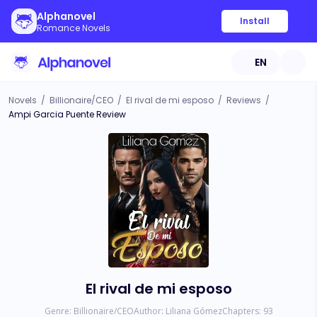
Alphanovel
Install
Romance Novels
EN
Novels
/
Billionaire/CEO
/
El rival de mi esposo
/
Reviews
/
Ampi Garcia Puente Review
El rival de mi esposo
Genre:
Billionaire/CEO
Author:
Liliana Gómez
Chapters:
93