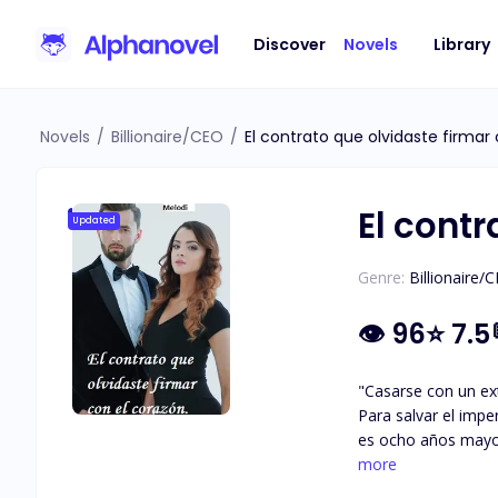
Discover
Novels
Library
Novels
/
Billionaire/CEO
/
El contrato que olvidaste firmar
El contr
Updated
Genre:
Billionaire/
👁
96
⭐
7.5
"Casarse con un ext
Para salvar el impe
es ocho años mayor,
Laura ve sus ojos: 
more
mi fortuna, pero n