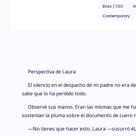
Sin embargo, lo que él no previó
Boss / CEO
Vi
gesto, cada mirada 
Contemporary
calidez de Laura de
Perspectiva de Laura
El silencio en el despacho de mi padre no era de 
sabe que lo ha perdido todo.
Observé sus manos. Eran las mismas que me hab
sostenían la pluma sobre el documento de cuero 
—No tienes que hacer esto, Laura —susurró él