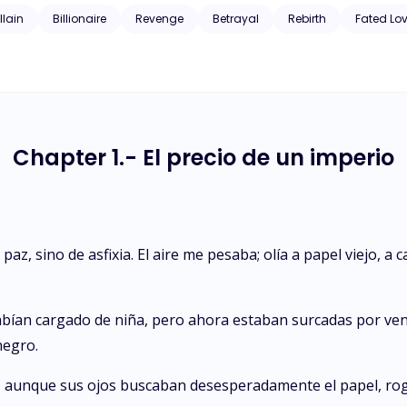
 es la determinación de su nueva esposa. Laura decide que no será una decoración en su mansión. Con cada
llain
Billionaire
Revenge
Betrayal
Rebirth
Fated Lo
y una seducción inteligente, ella inicia una guerra silenciosa para rec
rretir las cicatrices de un hombre que ha hecho del dolor su única c
Chapter 1.- El precio de un imperio
paz, sino de asfixia. El aire me pesaba; olía a papel viejo, 
ían cargado de niña, pero ahora estaban surcadas por ven
negro.
, aunque sus ojos buscaban desesperadamente el papel, rog