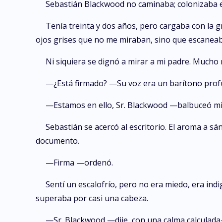
Sebastián Blackwood no caminaba; colonizaba el 
Tenía treinta y dos años, pero cargaba con la
ojos grises que no me miraban, sino que escaneab
Ni siquiera se dignó a mirar a mi padre. Mucho
—¿Está firmado? —Su voz era un barítono prof
—Estamos en ello, Sr. Blackwood —balbuceó mi
Sebastián se acercó al escritorio. El aroma a sá
documento.
—Firma —ordenó.
Sentí un escalofrío, pero no era miedo, era indi
superaba por casi una cabeza.
—Sr. Blackwood —dije, con una calma calculada—,