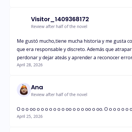
Visitor_1409368172
Review after half of the novel
Me gustó mucho,tiene mucha historia y me gusta com
que era responsable y discreto. Además que atrapar
perdonar y dejar ateás y aprender a reconocer error
April 28, 2026
Ana
Review after half of the novel
O o o oo o o o o o o o oo o o o oo o oo. O o o o o o o o oo oo.
April 25, 2026