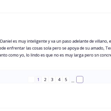
niel es muy inteligente y va un paso adelante de villano, el
de enfrentar las cosas sola pero se apoya de su amado, Ter
anto como yo, lo lindo es que no es muy larga pero sn concr
1
2
3
4
5
...