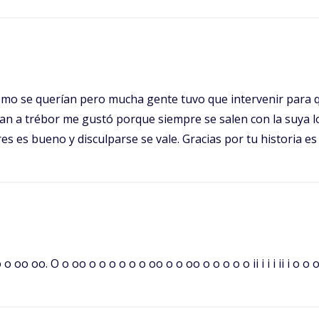
o se querían pero mucha gente tuvo que intervenir para qu
an a trébor me gustó porque siempre se salen con la suya l
es es bueno y disculparse se vale. Gracias por tu historia e
 O o oo o o o o o o oo o o oo o o o o o ii i i i ii i o o o ii ii. Uu i i