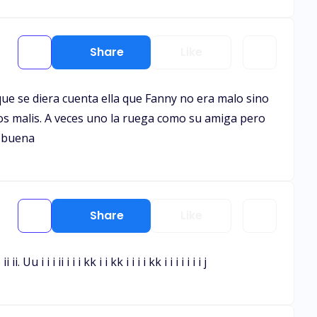
Share
Like
e se diera cuenta ella que Fanny no era malo sino
os malis. A veces uno la ruega como su amiga pero
s buena
Share
Like
 i ii i i i kk i i kk i i i i kk i i i i i i i j