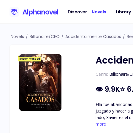
Discover
Novels
Library
Novels
/
Billionaire/CEO
/
Accidentalmente Casados
/
Re
Accide
Recommended
Genre:
Billionaire/
👁
9.9K
⭐
6
Ella fue abandonada
juzgado y hacer al
lado, Xavier es el 
aún muy pequeño, es
more
quién se case, sólo