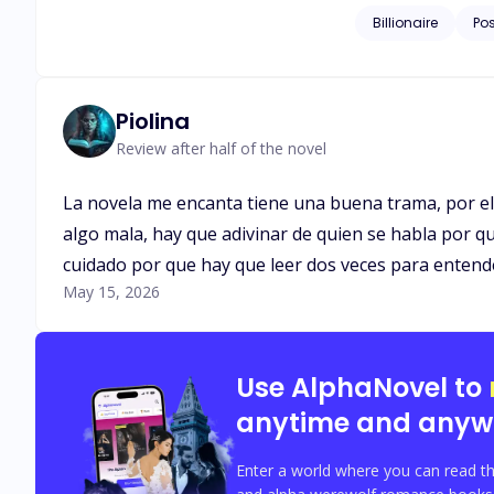
había visto antes n
Billionaire
Po
escucha la convers
todo. Decidió hace
personas empiezan a
Piolina
Review after half of the novel
La novela me encanta tiene una buena trama, por el 
algo mala, hay que adivinar de quien se habla por q
cuidado por que hay que leer dos veces para entender
May 15, 2026
Use AlphaNovel to
anytime and anyw
Enter a world where you can read th