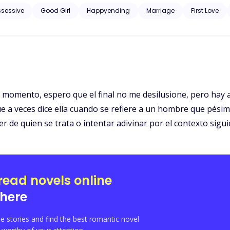
o aparece el día de la boda. Casualmente, Jessica y Xavier coinciden
ssessive
Good Girl
Happyending
Marriage
First Love
ación con Xavier por teléfono, va a proponerle matrimonio y luego s
r algo espontáneo por primera vez y eso la llevó al matrimonio. Iba 
 pasar tiempo juntas? Sigue leyendo para descubrir la apasionante hi
momento, espero que el final no me desilusione, pero hay a
ue a veces dice ella cuando se refiere a un hombre que pés
 de quien se trata o intentar adivinar por el contexto sigu
read novels online
here
e stories and find the best romantic novel