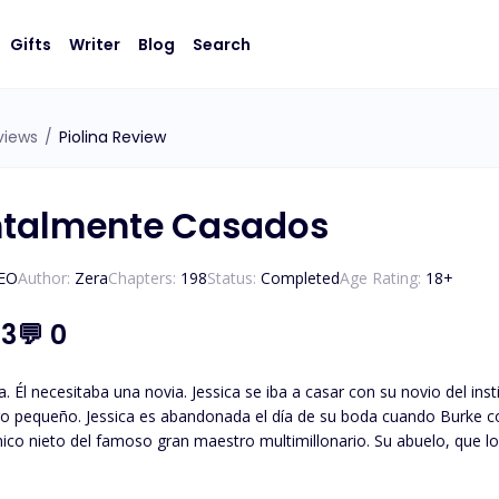
Gifts
Writer
Blog
Search
views
/
Piolina Review
ntalmente Casados
CEO
Author:
Zera
Chapters:
198
Status:
Completed
Age Rating:
18
+
.3
💬
0
. Él necesitaba una novia. Jessica se iba a casar con su novio del in
go pequeño. Jessica es abandonada el día de su boda cuando Burke co
único nieto del famoso gran maestro multimillonario. Su abuelo, que 
tá a punto de morir. El abuelo quiere que su nieto se case antes de 
 quiere que siente la cabeza. Xavier había contratado a una mujer par