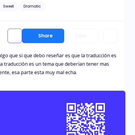
 en el mismo juzgado al mismo tiempo. Mientras Jessica
Sweet
Dramatic
e casa con él. Normalmente era cuidadosa y lo pensaba
a casarse de cualquier manera. ¿Qué ocurre cuando dos
storia de amor entre Jessica y Xavier.
Share
Like
lgo que si que debo reseñar es que la traducción es
ima traducción es un tema que deberían tener mas
iente, esa parte esta muy mal echa.