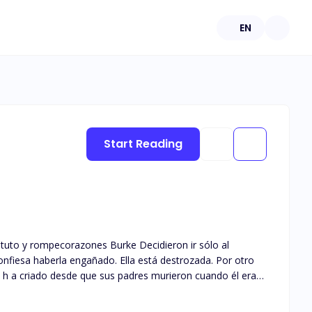
EN
Start Reading
stituto y rompecorazones Burke Decidieron ir sólo al
nfiesa haberla engañado. Ella está destrozada. Por otro
lo h a criado desde que sus padres murieron cuando él era
transferirle la propiedad de la empresa. No le importa con
a que se casara con él. La extraña chica a la que nunca