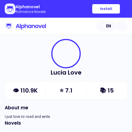
Alphanovel
Install
Romance Novels
EN
Lucia Love
👁
110.9K
⭐
7.1
📚
15
About me
I just love to read and write
Novels