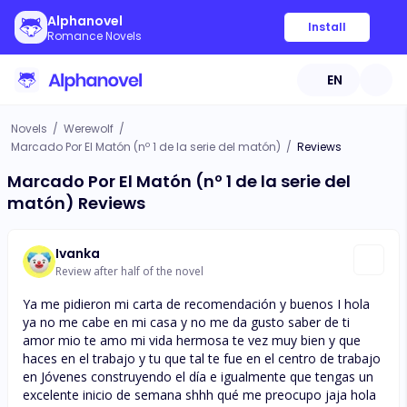
Alphanovel
Install
Romance Novels
EN
Novels
/
Werewolf
/
Marcado Por El Matón (nº 1 de la serie del matón)
/
Reviews
Marcado Por El Matón (nº 1 de la serie del
matón) Reviews
Ivanka
Review after half of the novel
Ya me pidieron mi carta de recomendación y buenos I hola
ya no me cabe en mi casa y no me da gusto saber de ti
amor mio te amo mi vida hermosa te vez muy bien y que
haces en el trabajo y tu que tal te fue en el centro de trabajo
en Jóvenes construyendo el día e igualmente que tengas un
excelente inicio de semana shhh qué me preocupo jaja hola