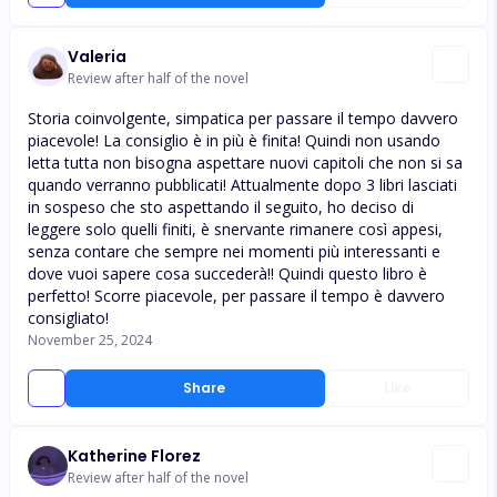
Valeria
Review after half of the novel
Storia coinvolgente, simpatica per passare il tempo davvero
piacevole! La consiglio è in più è finita! Quindi non usando
letta tutta non bisogna aspettare nuovi capitoli che non si sa
quando verranno pubblicati! Attualmente dopo 3 libri lasciati
in sospeso che sto aspettando il seguito, ho deciso di
leggere solo quelli finiti, è snervante rimanere così appesi,
senza contare che sempre nei momenti più interessanti e
dove vuoi sapere cosa succederà!! Quindi questo libro è
perfetto! Scorre piacevole, per passare il tempo è davvero
consigliato!
November 25, 2024
Share
Like
Katherine Florez
Review after half of the novel