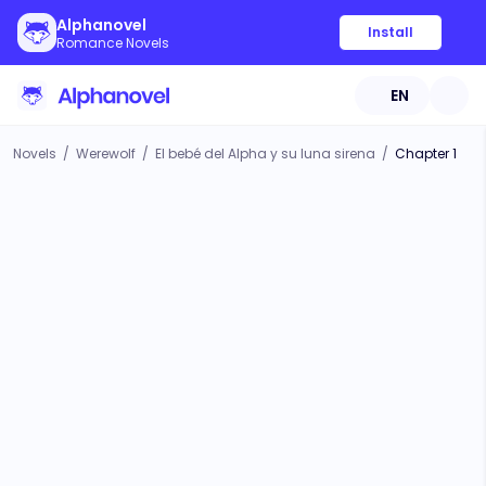
Alphanovel
Install
Romance Novels
EN
Novels
/
Werewolf
/
El bebé del Alpha y su luna sirena
/
Chapter 1