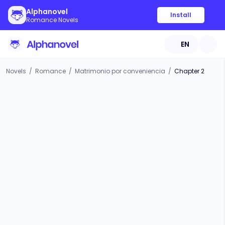
Alphanovel
Install
Romance Novels
EN
Novels
/
Romance
/
Matrimonio por conveniencia
/
Chapter 2